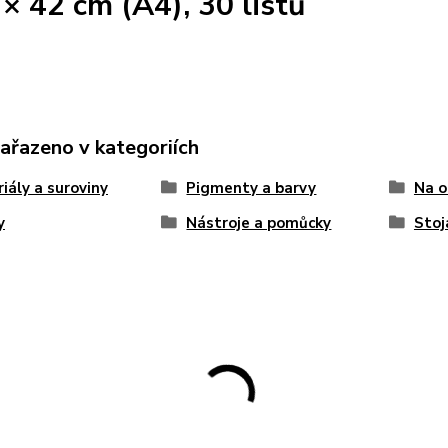
 × 42 cm (A4), 30 listů
zařazeno v kategoriích
iály a suroviny
Pigmenty a barvy
Na o
y
Nástroje a pomůcky
Stoj