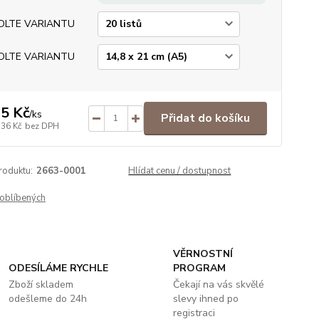
OLTE VARIANTU
OLTE VARIANTU
5 Kč
/
ks
Přidat do košíku
,36 Kč
bez DPH
roduktu:
2663-0001
Hlídat cenu / dostupnost
oblíbených
VĚRNOSTNÍ
ODESÍLÁME RYCHLE
PROGRAM
Zboží skladem
Čekají na vás skvělé
odešleme do 24h
slevy ihned po
registraci