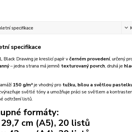
etní specifikace
tní specifikace
 Black Drawing je kreslicí papír v
černém provedení
, určený pr
anný
– jedna strana má jemně
texturovaný povrch
, druhá je
hla
ramáží
150 g/m²
je vhodný pro
tužku, bílou a světlou pastelku
výrazňuje světlé tóny a umožňuje práci se světlem a kontrastem.
é odtržení listů.
upné formáty:
 29,7 cm (A5), 20 listů