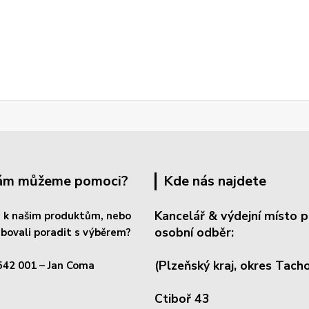
Vám můžeme pomoci?
Kde nás najdete
Kancelář & výdejní místo p
 k našim produktům, nebo
osobní odběr:
bovali poradit s výběrem?
(Plzeňský kraj, okres
Tacho
542 001
– Jan Coma
Ctiboř 43