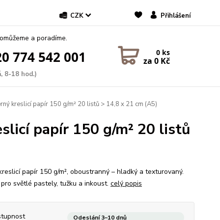
CZK
Přihlášení
pomůžeme a poradíme.
0
ks
0 774 542 001
za
0 Kč
, 8-18 hod.)
ý kreslicí papír 150 g/m² 20 listů > 14,8 x 21 cm (A5)
licí papír 150 g/m² 20 listů
kreslicí papír 150 g/m², oboustranný – hladký a texturovaný.
 pro světlé pastely, tužku a inkoust.
celý popis
tupnost
Odeslání 3–10 dnů