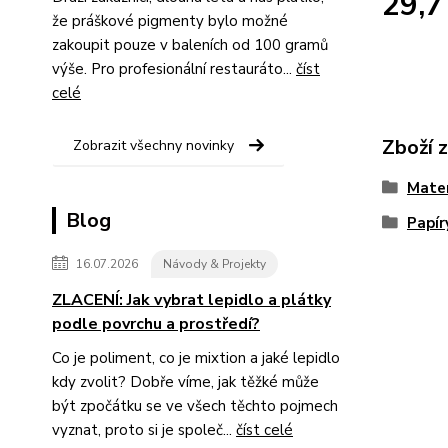
29,7
že práškové pigmenty bylo možné
zakoupit pouze v baleních od 100 gramů
výše. Pro profesionální restauráto...
číst
celé
Zboží 
Zobrazit všechny novinky
Mater
Blog
Papír
16.07.2026
Návody & Projekty
ZLACENÍ: Jak vybrat lepidlo a plátky
podle povrchu a prostředí?
Co je poliment, co je mixtion a jaké lepidlo
kdy zvolit? Dobře víme, jak těžké může
být zpočátku se ve všech těchto pojmech
vyznat, proto si je společ...
číst celé