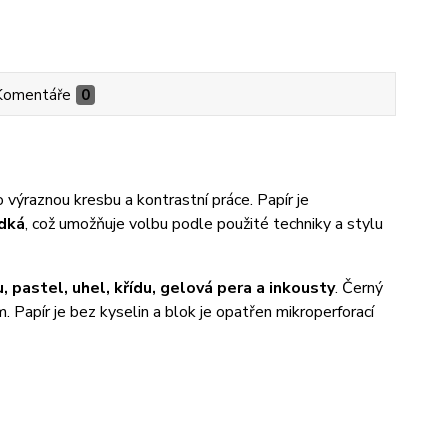
Komentáře
0
o výraznou kresbu a kontrastní práce. Papír je
dká
, což umožňuje volbu podle použité techniky a stylu
, pastel, uhel, křídu, gelová pera a inkousty
. Černý
 Papír je bez kyselin a blok je opatřen mikroperforací