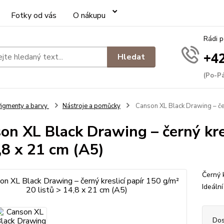
Fotky od vás
O nákupu
Rádi 
+42
Hledat
(Po-Pá
igmenty a barvy
Nástroje a pomůcky
Canson XL Black Drawing – čern
on XL Black Drawing – černý kres
,8 x 21 cm (A5)
Černý 
Ideální
Dos