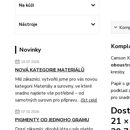
Na kůži
Nástroje
Kompl
Komple
Novinky
Canson XL
16.07.2026
oboustr
NOVÁ KATEGORIE MATERIÁLŮ
kresby.
Milí zákazníci, vytvořili jsme pro vás novou
Papír s g
kategorii Materiály a suroviny, ve které
podklad z
snadno najdete vše potřebné – od
pro snadn
samotných surovin pro přípravu...
číst celé
Dost
07.01.2026
21 ×
PIGMENTY OD JEDNOHO GRAMU
Drazí zákazníci, dlouhá léta u nás platilo,