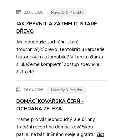
22.06.2026
Návody & Projekty
JAK ZPEVNIT A ZATMELIT STARÉ
DŘEVO
Jak jednoduše zachránit staré
trouchnivějící dřevo, tentokrát u karoserie
historických automobilů? V tomto článku
si ukážeme kompletní postup zpevnění...
číst celé
26.04.2026
Návody & Projekty
DOMÁCÍ KOVÁŘSKÁ ČERŇ -
OCHRANA ŽELEZA
Máme pro vás jednoduchý, ale účinný
tradiční recept na domácí kovářskou
patinu na bázi lněného oleje a grafitu.
číst