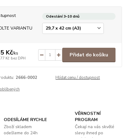
tupnost
Odeslání 3–10 dnů
OLTE VARIANTU
5 Kč
/
ks
Přidat do košíku
,77 Kč
bez DPH
roduktu:
2666-0002
Hlídat cenu / dostupnost
oblíbených
VĚRNOSTNÍ
ODESÍLÁME RYCHLE
PROGRAM
Zboží skladem
Čekají na vás skvělé
odešleme do 24h
slevy ihned po