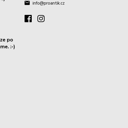
info@proantik.cz
ze po
me. :-)