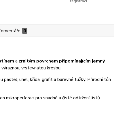
registraci
Komentáře
0
stínem
a
zrnitým povrchem připomínajícím jemný
 výraznou, vrstevnatou kresbu.
sou pastel, uhel, křída, grafit a barevné tužky. Přírodní tón
en mikroperforací pro snadné a čisté odtržení listů.