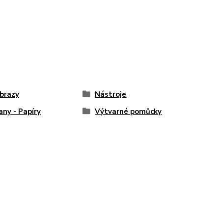
brazy
Nástroje
any - Papíry
Výtvarné pomůcky