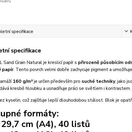
Aukru
etní specifikace
tní specifikace
 Sand Grain Natural je kreslicí papír s
přirozeně působícím od
 papír
. Tento povrch velmi dobře zachycuje pigment a umožňuje
ramáží
160 g/m²
je určen především pro
suché techniky
, jako j
dává kresbě hloubku a usnadňuje práci se světlem i kontrastem.
bez kyselin, což zajišťuje lepší dlouhodobou stálost. Blok je opatř
upné formáty:
 29,7 cm (A4), 40 listů