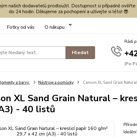
eným našich dodavatelů prodloužit. Dostupnost si případně ověřte
do 24 hodin. Děkujeme za pochopení a užívejte si léto! 😎
Fotky od vás
O nákupu
Rádi 
+42
Hledat
(Po-Pá
igmenty a barvy
Nástroje a pomůcky
Canson XL Sand Grain Natural –
on XL Sand Grain Natural – kresl
A3) - 40 listů
Přírod
Ideální