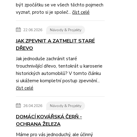
být zpočátku se ve všech těchto pojmech
vyznat, proto si je společ...
číst celé
22.06.2026
Návody & Projekty
JAK ZPEVNIT A ZATMELIT STARÉ
DŘEVO
Jak jednoduše zachránit staré
trouchnivějící dřevo, tentokrát u karoserie
historických automobilů? V tomto článku
si ukážeme kompletní postup zpevnění...
číst celé
26.04.2026
Návody & Projekty
DOMÁCÍ KOVÁŘSKÁ ČERŇ -
OCHRANA ŽELEZA
Máme pro vás jednoduchý, ale účinný