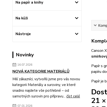
Na papír a knihy
Na kůži
Kompl
Nástroje
Komple
Canson XL
Novinky
smirkový
16.07.2026
Papír s g
NOVÁ KATEGORIE MATERIÁLŮ
papíru do
Milí zákazníci, vytvořili jsme pro vás novou
Papír je 
kategorii Materiály a suroviny, ve které
Dost
snadno najdete vše potřebné – od
samotných surovin pro přípravu...
číst celé
21 ×
07.01.2026