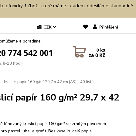
 telefonicky. ❗ Zboží, které máme skladem, odesíláme standardně
CZK
Přihlášení
pomůžeme a poradíme.
0
ks
0 774 542 001
za
0 Kč
, 8-18 hod.)
 kreslicí papír 160 g/m² 29,7 x 42 cm (A3) - 40 listů
icí papír 160 g/m² 29,7 x 42
ně tónovaný kreslicí papír 160 g/m² se zrnitým povrchem.
 pro pastel, uhel a grafit. Bez kyselin.
celý popis