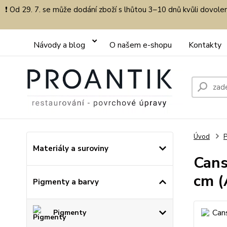
❗ Od 29. 7. se může dodání zboží s lhůtou 3–10 dnů kvůli dovol
Návody a blog
O našem e-shopu
Kontakty
Úvod
P
Materiály a suroviny
Cans
cm (
Pigmenty a barvy
Pigmenty