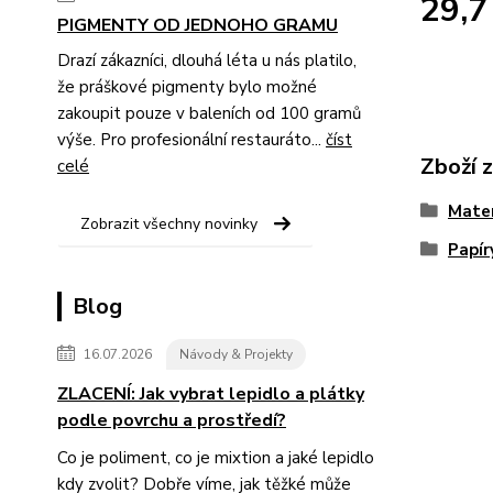
29,7
PIGMENTY OD JEDNOHO GRAMU
Drazí zákazníci, dlouhá léta u nás platilo,
že práškové pigmenty bylo možné
zakoupit pouze v baleních od 100 gramů
výše. Pro profesionální restauráto...
číst
Zboží 
celé
Mater
Zobrazit všechny novinky
Papír
Blog
16.07.2026
Návody & Projekty
ZLACENÍ: Jak vybrat lepidlo a plátky
podle povrchu a prostředí?
Co je poliment, co je mixtion a jaké lepidlo
kdy zvolit? Dobře víme, jak těžké může