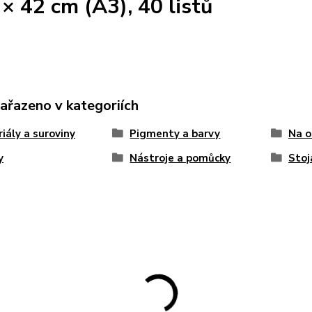
 × 42 cm (A3), 40 listů
zařazeno v kategoriích
iály a suroviny
Pigmenty a barvy
Na o
y
Nástroje a pomůcky
Stoj