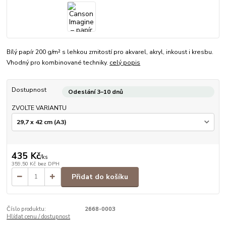
Bílý papír 200 g/m² s lehkou zrnitostí pro akvarel, akryl, inkoust i kresbu.
Vhodný pro kombinované techniky.
celý popis
Dostupnost
Odeslání 3–10 dnů
ZVOLTE VARIANTU
435 Kč
/
ks
359,50 Kč
bez DPH
Přidat do košíku
Číslo produktu:
2668-0003
Hlídat cenu / dostupnost