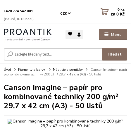
0
ks
+420 774 542 001
za
0 Kč
CZK
(Po-Pá, 8-18 hod.)
Menu
Hledat
Úvod
Pigmenty a barvy
Nástroje a pomůcky
Canson Imagine – papír
pro kombinované techniky 200 g/m² 29,7 x 42 cm (A3) - 50 listů
Canson Imagine – papír pro
kombinované techniky 200 g/m²
29,7 x 42 cm (A3) - 50 listů