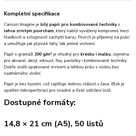
Kompletní specifikace
Canson Imagine je
bílý papír pro kombinované techniky
s
lehce zrnitým povrchem
, který nabízí vyvážený kompromis mezi
hladkostí a schopností zachytit barvu. Povrch je příjemný na práci
a umožňuje jak plynulé tahy, tak jemné vrstvení.
Papír s gramáží
200 g/m²
je vhodný pro
kresbu i malbu
, zejména
pro akvarel, akryl, inkoust, fixy, pastelky i kombinované techniky.
Dobře snáší opakované vrstvení a lehkou práci s vodou bez
nadměrného vlnění.
Papír je bez kyselin, což zajišťuje dobrou stálost v čase. Blok je
opatřen mikroperforací pro snadné a čisté odtržení listů.
Dostupné formáty:
14,8 × 21 cm (A5), 50 listů