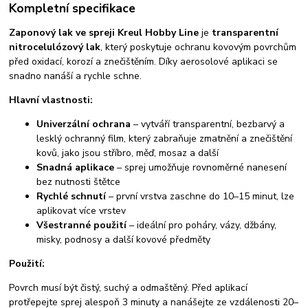
Kompletní specifikace
Zaponový lak ve spreji Kreul Hobby Line
je
transparentní
nitrocelulózový lak
, který poskytuje ochranu kovovým povrchům
před oxidací, korozí a znečištěním. Díky aerosolové aplikaci se
snadno nanáší a rychle schne.
Hlavní vlastnosti:
Univerzální ochrana
– vytváří transparentní, bezbarvý a
lesklý ochranný film, který zabraňuje zmatnění a znečištění
kovů, jako jsou stříbro, měď, mosaz a další
Snadná aplikace
– sprej umožňuje rovnoměrné nanesení
bez nutnosti štětce
Rychlé schnutí
– první vrstva zaschne do 10–15 minut, lze
aplikovat více vrstev
Všestranné použití
– ideální pro poháry, vázy, džbány,
misky, podnosy a další kovové předměty
Použití:
Povrch musí být čistý, suchý a odmaštěný. Před aplikací
protřepejte sprej alespoň 3 minuty a nanášejte ze vzdálenosti 20–