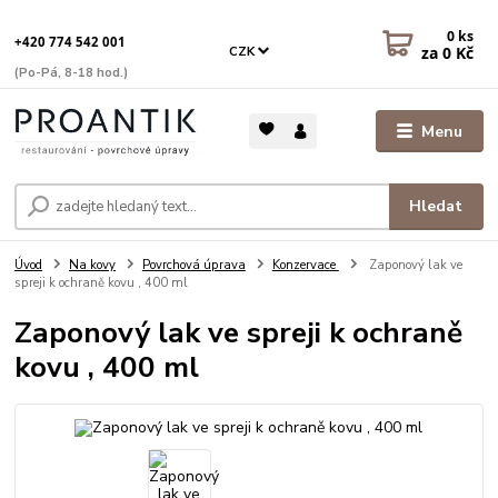
0
ks
+420 774 542 001
za
0 Kč
CZK
(Po-Pá, 8-18 hod.)
Menu
Hledat
Úvod
Na kovy
Povrchová úprava
Konzervace
Zaponový lak ve
spreji k ochraně kovu , 400 ml
Zaponový lak ve spreji k ochraně
kovu , 400 ml