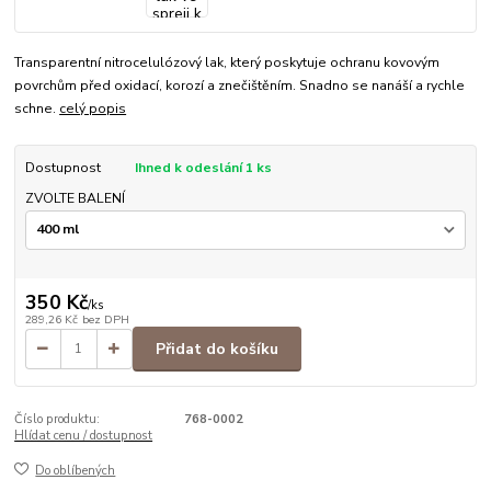
Transparentní nitrocelulózový lak, který poskytuje ochranu kovovým
povrchům před oxidací, korozí a znečištěním. Snadno se nanáší a rychle
schne.
celý popis
Dostupnost
Ihned k odeslání 1 ks
ZVOLTE BALENÍ
350 Kč
/
ks
289,26 Kč
bez DPH
Přidat do košíku
Číslo produktu:
768-0002
Hlídat cenu / dostupnost
Do oblíbených