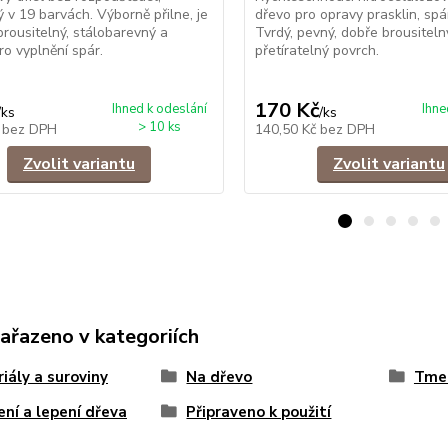
 v 19 barvách. Výborně přilne, je
dřevo pro opravy prasklin, spár
rousitelný, stálobarevný a
Tvrdý, pevný, dobře brousiteln
ro vyplnění spár.
přetíratelný povrch.
170 Kč
Ihned k odeslání
Ihne
/
ks
/
ks
> 10 ks
č
bez DPH
140,50 Kč
bez DPH
Zvolit variantu
Zvolit variantu
zařazeno v kategoriích
iály a suroviny
Na dřevo
Tmel
ní a lepení dřeva
Připraveno k použití