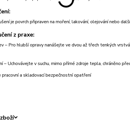
ení:
šení je povrch připraven na moření, lakování, olejování nebo dalš
čení z praxe:
ev – Pro hlubší opravy nanášejte ve dvou až třech tenkých vrstvá
í – Uchovávejte v suchu, mimo přímé zdroje tepla, chráněno před
 pracovní a skladovací bezpečnostní opatření
zboží