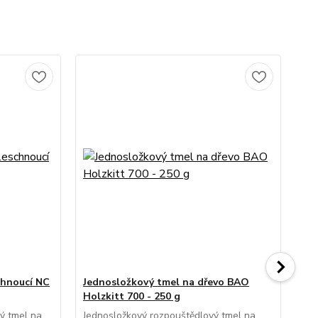
chnoucí NC
Jednosložkový tmel na dřevo BAO
Po
Holzkitt 700 - 250 g
na 
ý tmel na
Jednosložkový rozpouštědlový tmel na
Pro