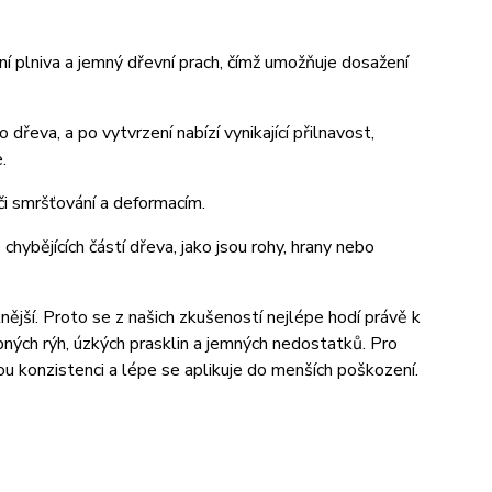
í plniva a jemný dřevní prach, čímž umožňuje dosažení
řeva, a po vytvrzení nabízí vynikající přilnavost,
.
či smršťování a deformacím.
 chybějících částí dřeva, jako jsou rohy, hrany nebo
ější. Proto se z našich zkušeností nejlépe hodí právě k
bných rýh, úzkých prasklin a jemných nedostatků. Pro
ou konzistenci a lépe se aplikuje do menších poškození.