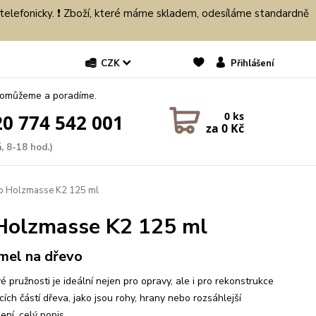
 telefonicky. ❗ Zboží, které máme skladem, odesíláme standardně
CZK
Přihlášení
pomůžeme a poradíme.
0
ks
0 774 542 001
za
0 Kč
, 8-18 hod.)
vo Holzmasse K2 125 ml
 Holzmasse K2 125 ml
mel na dřevo
é pružnosti je ideální nejen pro opravy, ale i pro rekonstrukce
cích částí dřeva, jako jsou rohy, hrany nebo rozsáhlejší
ení.
celý popis