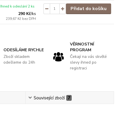
Ihned k odeslání 2 ks
Přidat do košíku
290 Kč
/
ks
239,67 Kč
bez DPH
VĚRNOSTNÍ
ODESÍLÁME RYCHLE
PROGRAM
Zboží skladem
Čekají na vás skvělé
odešleme do 24h
slevy ihned po
registraci
Související zboží
7