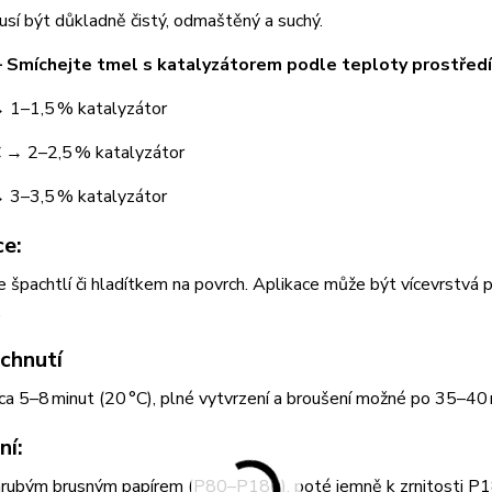
sí být důkladně čistý, odmaštěný a suchý.
– Smíchejte tmel s katalyzátorem podle teploty prostředí
→ 1–1,5 % katalyzátor
 → 2–2,5 % katalyzátor
→ 3–3,5 % katalyzátor
ce:
 špachtlí či hladítkem na povrch. Aplikace může být vícevrstvá
.
chnutí
ca 5–8 minut (20 °C), plné vytvrzení a broušení možné po 35–40 
ní:
hrubým brusným papírem (P80–P180), poté jemně k zrnitosti P