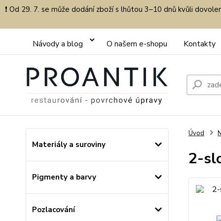
❗ Od 29. 7. se může dodání zboží s lhůtou 3–10 dnů kvůli dovol
Návody a blog
O našem e-shopu
Kontakty
Úvod
Materiály a suroviny
2-sl
Pigmenty a barvy
Pozlacování