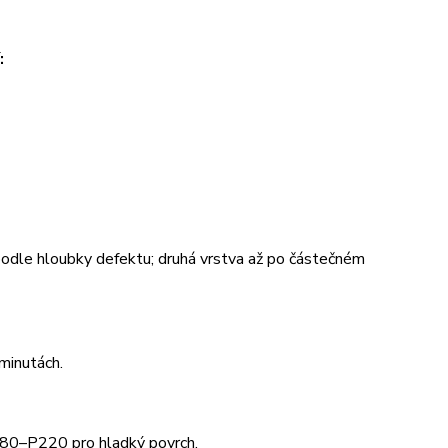
:
 podle hloubky defektu; druhá vrstva až po částečném
minutách.
180–P220 pro hladký povrch.