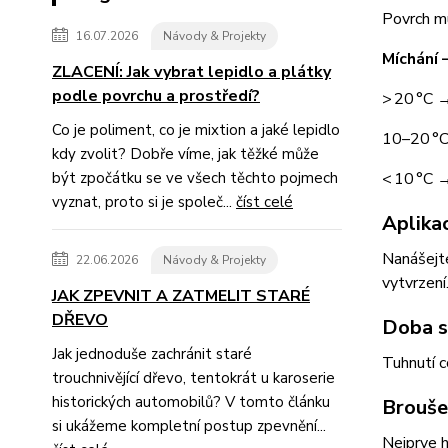
Povrch mu
16.07.2026
Návody & Projekty
Míchání 
ZLACENÍ: Jak vybrat lepidlo a plátky
podle povrchu a prostředí?
> 20 °C 
Co je poliment, co je mixtion a jaké lepidlo
10–20 °C
kdy zvolit? Dobře víme, jak těžké může
být zpočátku se ve všech těchto pojmech
< 10 °C 
vyznat, proto si je společ...
číst celé
Aplika
Nanášejte
22.06.2026
Návody & Projekty
vytvrzení
JAK ZPEVNIT A ZATMELIT STARÉ
DŘEVO
Doba s
Jak jednoduše zachránit staré
Tuhnutí c
trouchnivějící dřevo, tentokrát u karoserie
historických automobilů? V tomto článku
Brouše
si ukážeme kompletní postup zpevnění...
Nejprve 