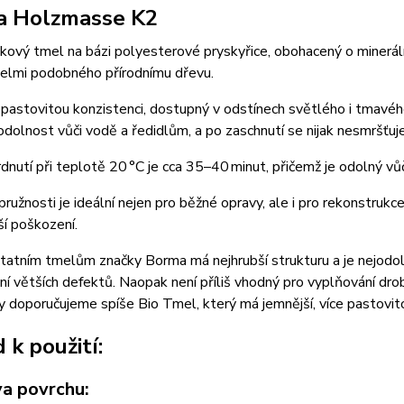
a Holzmasse K2
ový tmel na bázi polyesterové pryskyřice, obohacený o mineráln
velmi podobného přírodnímu dřevu.
astovitou konzistenci, dostupný v odstínech světlého i tmavého d
dolnost vůči vodě a ředidlům, a po zaschnutí se nijak nesmršťuje
dnutí při teplotě 20 °C je cca 35–40 minut, přičemž je odolný vů
pružnosti je ideální nejen pro běžné opravy, ale i pro rekonstrukce
ší poškození.
tatním tmelům značky Borma má nejhrubší strukturu a je nejodoln
í větších defektů. Naopak není příliš vhodný pro vyplňování dro
y doporučujeme spíše Bio Tmel, který má jemnější, více pastovit
 k použití:
va povrchu: