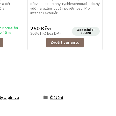
 a děr.
dřevo. Jemnozrnný, rychleschnoucí, odolný
lep
ý a
vůči nárazům, vodě i povětrnosti. Pro
vyt
interiér i exteriér.
vod
250 Kč
7
d k odeslání
/
ks
Odeslání 3–
> 10 ks
10 dnů
206,61 Kč
bez DPH
61
Zvolit variantu
y a plniva
Čištění