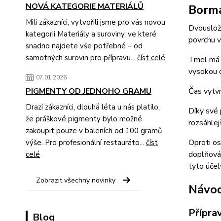
NOVÁ KATEGORIE MATERIÁLŮ
Borm
Milí zákazníci, vytvořili jsme pro vás novou
Dvousložk
kategorii Materiály a suroviny, ve které
povrchu 
snadno najdete vše potřebné – od
samotných surovin pro přípravu...
číst celé
Tmel má p
vysokou o
07.01.2026
PIGMENTY OD JEDNOHO GRAMU
Čas vytvr
Drazí zákazníci, dlouhá léta u nás platilo,
Díky své 
že práškové pigmenty bylo možné
rozsáhlej
zakoupit pouze v baleních od 100 gramů
Oproti os
výše. Pro profesionální restauráto...
číst
doplňován
celé
tyto účel
Zobrazit všechny novinky
Návod
Přípra
Blog