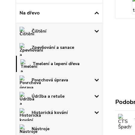
Na dřevo
Čištění
Zpevňování a sanace
Tmelení a lepení dřeva
Povrchová úprava
Údržba a retuše
Podobn
Historická kování
Nástroje