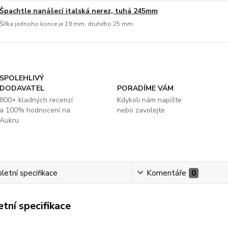
Špachtle nanášecí italská nerez, tuhá 245mm
Šířka jednoho konce je 19 mm, druhého 25 mm.
SPOLEHLIVÝ
DODAVATEL
PORADÍME VÁM
800+ kladných recenzí
Kdykoli nám napište
a 100% hodnocení na
nebo zavolejte
Aukru
etní specifikace
Komentáře
0
tní specifikace