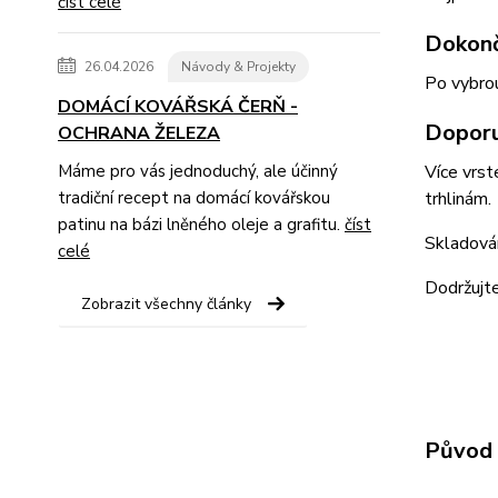
číst celé
Dokonč
26.04.2026
Návody & Projekty
Po vybrou
DOMÁCÍ KOVÁŘSKÁ ČERŇ -
Doporu
OCHRANA ŽELEZA
Máme pro vás jednoduchý, ale účinný
Více vrst
tradiční recept na domácí kovářskou
trhlinám.
patinu na bázi lněného oleje a grafitu.
číst
Skladován
celé
Dodržujte
Zobrazit všechny články
Původ 