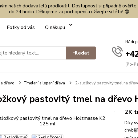
eným našich dodavatelů prodloužit. Dostupnost si případně ověřte
do 24 hodin. Děkujeme za pochopení a užívejte si léto! 😎
Fotky od vás
O nákupu
Rádi 
+42
Hledat
(Po-Pá
Na dřevo
Tmelení a lepení dřeva
2-složkový pastovitý tmel na dře
ožkový pastovitý tmel na dřevo
2K t
Díky sv
chybějí
poškoz