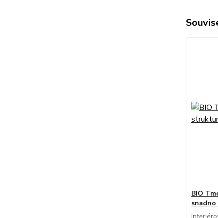
Souvise
BIO Tme
snadno 
Interiér