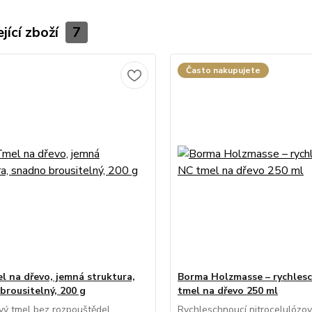
jící zboží
7
Často nakupujete
l na dřevo, jemná struktura,
Borma Holzmasse – rychles
brousitelný, 200 g
tmel na dřevo 250 ml
ový tmel bez rozpouštědel,
Rychleschnoucí nitrocelulózov