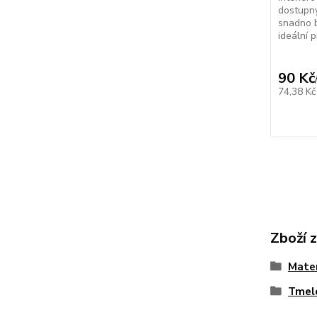
dostupný
snadno b
ideální p
90 Kč
74,38 K
Zboží 
Mater
Tmele