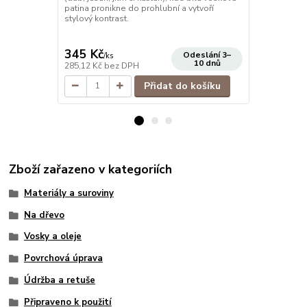
patina pronikne do prohlubní a vytvoří
jednom kroku
stylový kontrast.
pracovní des
cena od
120 Kč
/
ks
345 Kč
Odeslání 3–
/
ks
cena od
10 dnů
285,12 Kč
bez DPH
99,17 Kč
bez
Přidat do košíku
Zboží zařazeno v kategoriích
Materiály a suroviny
Na dřevo
Vosky a oleje
Povrchová úprava
Údržba a retuše
Připraveno k použití