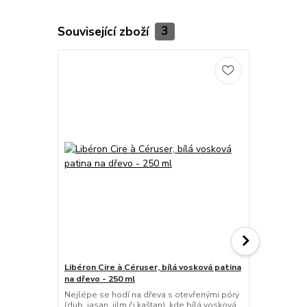
Související zboží
3
Libéron Cire à Céruser, bílá vosková patina
Natura Wachs
na dřevo - 250 ml
pro voskova
Nejlépe se hodí na dřeva s otevřenými póry
Ekologický č
(dub, jasan, jilm či kaštan), kde bílá vosková
povrchy. Čist