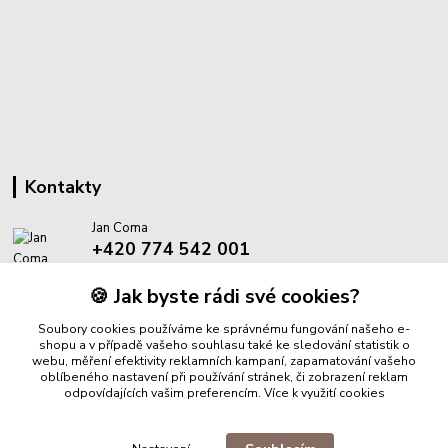
Kontakty
Jan Coma
+420 774 542 001
(Po-Pá, 8-18 hod.)
🍪 Jak byste rádi své cookies?
info@proantik.cz
Soubory cookies používáme ke správnému fungování našeho e-
shopu a v případě vašeho souhlasu také ke sledování statistik o
webu, měření efektivity reklamních kampaní, zapamatování vašeho
oblíbeného nastavení při používání stránek, či zobrazení reklam
odpovídajících vašim preferencím.
Více k využití cookies
Upravit sběr cookies.