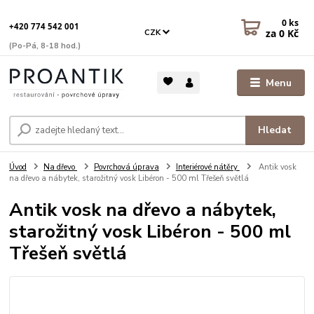
0
ks
+420 774 542 001
za
0 Kč
CZK
(Po-Pá, 8-18 hod.)
Menu
Hledat
Úvod
Na dřevo
Povrchová úprava
Interiérové nátěry
Antik vosk
na dřevo a nábytek, starožitný vosk Libéron - 500 ml Třešeň světlá
Antik vosk na dřevo a nábytek,
starožitný vosk Libéron - 500 ml
Třešeň světlá