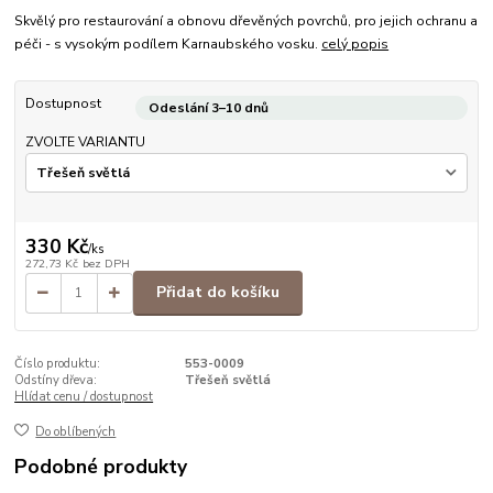
Skvělý pro restaurování a obnovu dřevěných povrchů, pro jejich ochranu a
péči - s vysokým podílem Karnaubského vosku.
celý popis
Dostupnost
Odeslání 3–10 dnů
ZVOLTE VARIANTU
330 Kč
/
ks
272,73 Kč
bez DPH
Přidat do košíku
Číslo produktu:
553-0009
Odstíny dřeva:
Třešeň světlá
Hlídat cenu / dostupnost
Do oblíbených
Podobné produkty