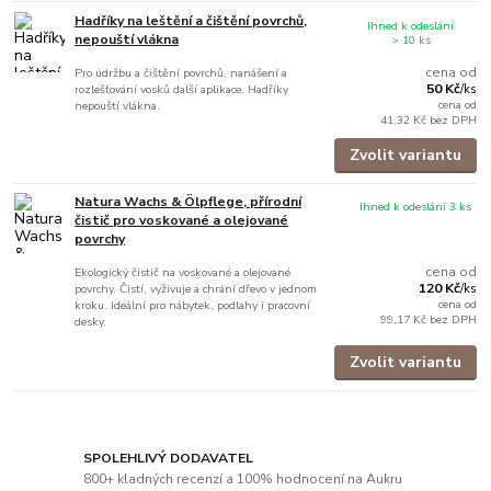
Hadříky na leštění a čištění povrchů,
Ihned k odeslání
nepouští vlákna
> 10 ks
cena od
Pro údržbu a čištění povrchů, nanášení a
50 Kč
rozlešťování vosků další aplikace. Hadříky
/
ks
cena od
nepouští vlákna.
41,32 Kč
bez DPH
Zvolit variantu
Natura Wachs & Ölpflege, přírodní
Ihned k odeslání 3 ks
čistič pro voskované a olejované
povrchy
cena od
Ekologický čistič na voskované a olejované
120 Kč
povrchy. Čistí, vyživuje a chrání dřevo v jednom
/
ks
cena od
kroku. Ideální pro nábytek, podlahy i pracovní
99,17 Kč
bez DPH
desky.
Zvolit variantu
SPOLEHLIVÝ DODAVATEL
800+ kladných recenzí a 100% hodnocení na Aukru