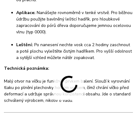
Aplikace:
Nanášejte rovnoměrně v tenké vrstvě. Pro běžnou
údržbu použijte bavlněný lešticí hadřík, pro hloubkové
zapracování do pórů dřeva doporučujeme jemnou ocelovou
vlnu (typ 0000).
Leštění:
Po nanesení nechte vosk cca 2 hodiny zaschnout
a poté plochu vyleštěte čistým hadříkem. Pro vyšší odolnost
a sytější vzhled můžete nátěr zopakovat.
Technická poznámka:
Malý otvor na víčku je funkčním prvkem balení. Slouží k vyrovnání
tlaku po plnění plechovky horkým voskem, čímž chrání víčko před
deformací a udržuje správnou konzistenci obsahu. Jde o standard
schválený výrobcem, nikoliv o vadu.