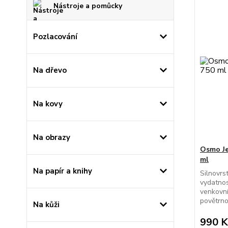
Nástroje a pomůcky
Pozlacování
Na dřevo
Na kovy
Na obrazy
Osmo Je
ml
Na papír a knihy
Silnovrs
vydatnos
venkovní
povětrno
Na kůži
990 K