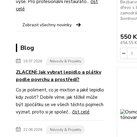
výše. Pro profesionální restauráto...
číst
Bezbarvý
dřevo s 
celé
zamodrán
životnos
Zobrazit všechny novinky
550 K
454,55 
Blog
16.07.2026
Návody & Projekty
ZLACENÍ: Jak vybrat lepidlo a plátky
podle povrchu a prostředí?
Co je poliment, co je mixtion a jaké lepidlo
kdy zvolit? Dobře víme, jak těžké může
být zpočátku se ve všech těchto pojmech
vyznat, proto si je společ...
číst celé
22.06.2026
Návody & Projekty