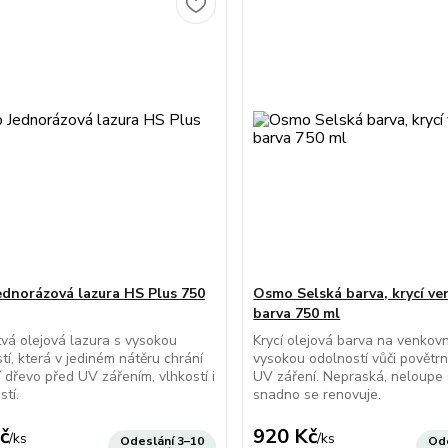
dnorázová lazura HS Plus 750
Osmo Selská barva, krycí ve
barva 750 ml
tvá olejová lazura s vysokou
Krycí olejová barva na venkovn
tí, která v jediném nátěru chrání
vysokou odolností vůči povětrno
 dřevo před UV zářením, vlhkostí i
UV záření. Nepraská, neloupe 
stí.
snadno se renovuje.
č
920 Kč
/
ks
/
ks
Odeslání 3–10
Ode