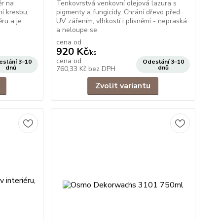
ěr na
Tenkovrstvá venkovní olejová lazura s
ní kresbu,
pigmenty a fungicidy. Chrání dřevo před
ěru a je
UV zářením, vlhkostí i plísněmi - nepraská
a neloupe se.
cena od
920 Kč
/
ks
cena od
slání 3–10
Odeslání 3–10
dnů
dnů
760,33 Kč
bez DPH
Zvolit variantu