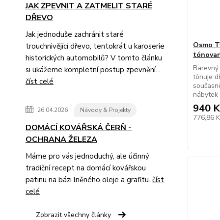
JAK ZPEVNIT A ZATMELIT STARÉ
DŘEVO
Jak jednoduše zachránit staré
Osmo Tv
trouchnivějící dřevo, tentokrát u karoserie
tónovan
historických automobilů? V tomto článku
Barevný 
si ukážeme kompletní postup zpevnění...
tónuje d
číst celé
současně
nábytek 
940 K
26.04.2026
Návody & Projekty
776,86 
DOMÁCÍ KOVÁŘSKÁ ČERŇ -
OCHRANA ŽELEZA
Máme pro vás jednoduchý, ale účinný
tradiční recept na domácí kovářskou
patinu na bázi lněného oleje a grafitu.
číst
celé
Zobrazit všechny články