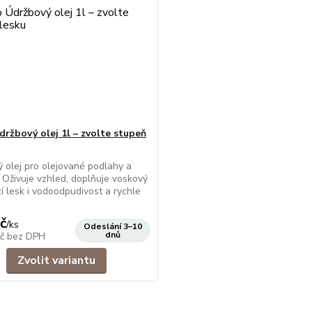
ržbový olej 1l – zvolte stupeň
 olej pro olejované podlahy a
 Oživuje vzhled, doplňuje voskový
ací lesk i vodoodpudivost a rychle
č
/
ks
Odeslání 3–10
dnů
Kč
bez DPH
Zvolit variantu