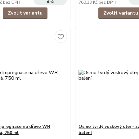
dnů
Kč
bez DPH
760,33 Kč
bez DPH
Zvolit variantu
Zvolit variantu
mpregnace na dřevo WR
Osmo tvrdý voskový olej - z
á, 750 ml
balení