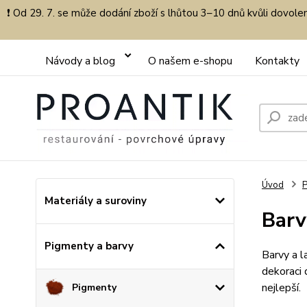
❗ Od 29. 7. se může dodání zboží s lhůtou 3–10 dnů kvůli dovol
Návody a blog
O našem e-shopu
Kontakty
Úvod
P
Materiály a suroviny
Barv
Pigmenty a barvy
Barvy a 
dekoraci 
nejlepší.
Pigmenty