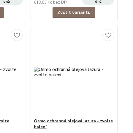
dnů
dnů
619,83 Kč
bez DPH
Zvolit variantu
volte
Osmo ochranná olejová lazura - zvolte
balení