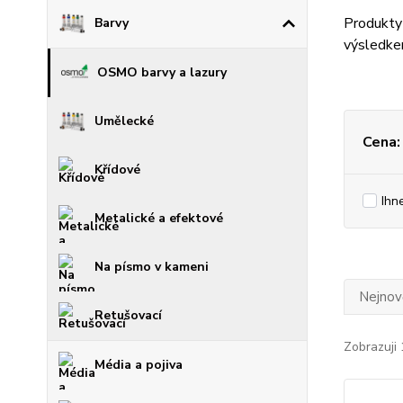
Produkty 
Barvy
výsledkem
OSMO barvy a lazury
Umělecké
Cena:
Křídové
Ihn
Metalické a efektové
Na písmo v kameni
Nejnově
Retušovací
Zobrazuji 
Média a pojiva