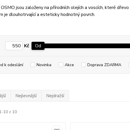
OSMO jsou založeny na přírodních olejích a voscích, které dřevo 
 je dlouhotrvající a esteticky hodnotný povrch.
Kč
Od
ed k odeslání
Novinka
Akce
Doprava ZDARMA
jší
Nejlevnější
Nejdražší
1-10 z 10