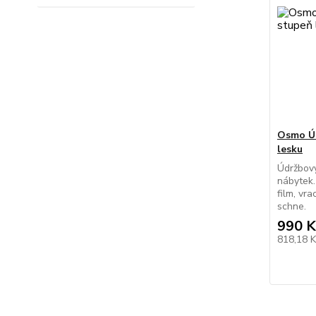
Osmo Úd
lesku
Údržbový
nábytek.
film, vr
schne.
990 K
818,18 