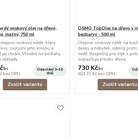
rdý voskový olej na dřevo,
OSMO TopOlej na dřevo v in
ý, matný, 750 ml
bezbarvý - 500 ml
olejovo-voskový nátěr, který
Olejovo-voskový nátěr na kuc
řevo, zvýrazní jeho kresbu a
desky a nábytek, odolný proti 
 jej chrání. Vhodný na podlahy,
vodě. Bezpečný pro styk s potr
i obklady.
zvýrazňuje kresbu dřeva.
č
730 Kč
/
ks
/
ks
Odeslání 3–10
Ode
dnů
Kč
bez DPH
603,31 Kč
bez DPH
Zvolit variantu
Zvolit variantu