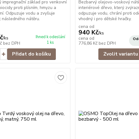
 impregnační základ pro venkovní
Bezbarvý olejovo-voskový nát
biocidy proti plísním, hmyzu a
interiérové dřevo, který zvýraz
í. Odpuzuje vodu a zvyšuje
odpuzuje vodu, chrání proti od
t následného nátěru.
vhodný i pro dětské hračky.
cena od
940 Kč
/
ks
č
Ihned k odeslání
/
ks
cena od
Ode
1 ks
Kč
bez DPH
776,86 Kč
bez DPH
Přidat do košíku
Zvolit variantu