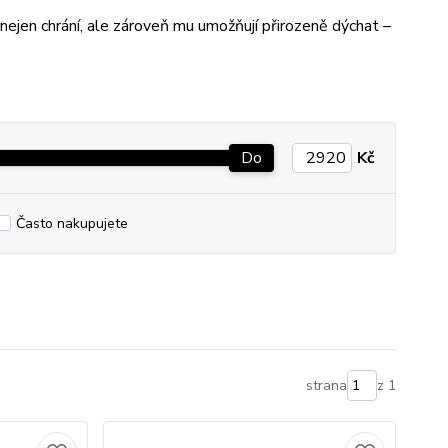
nejen chrání, ale zároveň mu umožňují přirozeně dýchat –
Do
Kč
Často nakupujete
strana
z 1