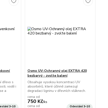
nkovní
Osmo UV-Ochranný olej EXTRA 420
bezbarvý - zvolte balení
í dřevo s
Obsahuje vysokou koncentraci UV
sti, vodě i
absorbérů, které účinně zamezují
se a
degradaci ligninu v dřevních vláknech.
cena od
750 Kč
/
ks
cena od
slání 3–10
Odeslání 3–10