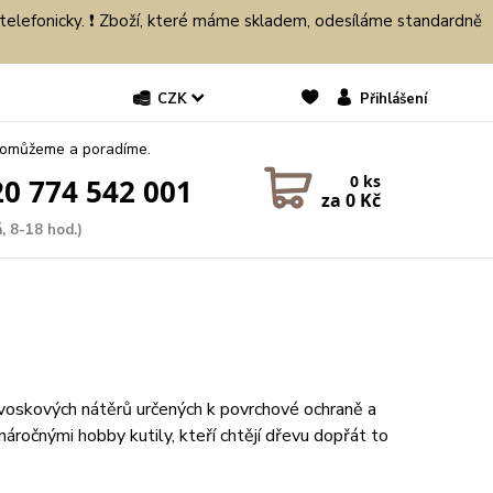
 telefonicky. ❗ Zboží, které máme skladem, odesíláme standardně
CZK
Přihlášení
pomůžeme a poradíme.
0
ks
0 774 542 001
za
0 Kč
, 8-18 hod.)
voskových nátěrů určených k povrchové ochraně a
 náročnými hobby kutily, kteří chtějí dřevu dopřát to