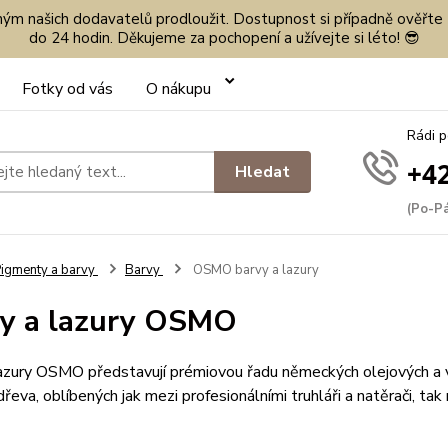
eným našich dodavatelů prodloužit. Dostupnost si případně ověřte
do 24 hodin. Děkujeme za pochopení a užívejte si léto! 😎
Fotky od vás
O nákupu
Rádi 
+42
Hledat
(Po-Pá
igmenty a barvy
Barvy
OSMO barvy a lazury
y a lazury OSMO
lazury OSMO představují prémiovou řadu německých olejových a 
dřeva, oblíbených jak mezi profesionálními truhláři a natěrači, tak