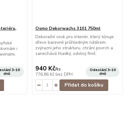
teriéru,
Osmo Dekorwachs 3101 750ml
Dekorační vosk pro interiér, který tónuje
dřevo barevně průhledným nátěrem,
hyňské
zvýrazní jeho strukturu, chrání povrch a
skvrnám i
zanechává hladký, odolný finiš.
avinami,
940 Kč
/
ks
slání 3–10
Odeslání 3–10
dnů
dnů
776,86 Kč
bez DPH
Přidat do košíku