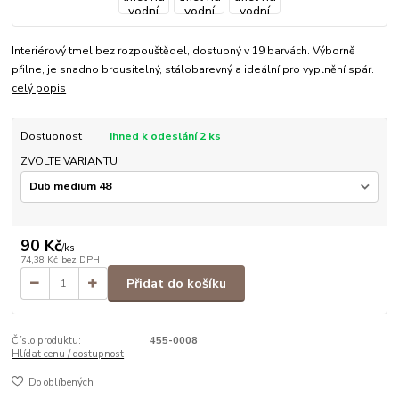
Interiérový tmel bez rozpouštědel, dostupný v 19 barvách. Výborně
přilne, je snadno brousitelný, stálobarevný a ideální pro vyplnění spár.
celý popis
Dostupnost
Ihned k odeslání 2 ks
ZVOLTE VARIANTU
90 Kč
/
ks
74,38 Kč
bez DPH
Přidat do košíku
Číslo produktu:
455-0008
Hlídat cenu / dostupnost
Do oblíbených