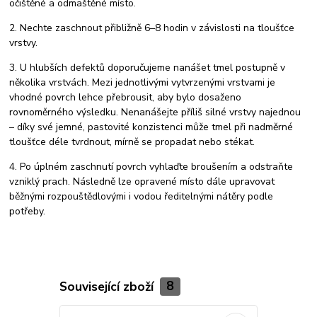
očištěné a odmaštěné místo.
2. Nechte zaschnout přibližně 6–8 hodin v závislosti na tloušťce
vrstvy.
3. U hlubších defektů doporučujeme nanášet tmel postupně v
několika vrstvách. Mezi jednotlivými vytvrzenými vrstvami je
vhodné povrch lehce přebrousit, aby bylo dosaženo
rovnoměrného výsledku. Nenanášejte příliš silné vrstvy najednou
– díky své jemné, pastovité konzistenci může tmel při nadměrné
tloušťce déle tvrdnout, mírně se propadat nebo stékat.
4. Po úplném zaschnutí povrch vyhlaďte broušením a odstraňte
vzniklý prach. Následně lze opravené místo dále upravovat
běžnými rozpouštědlovými i vodou ředitelnými nátěry podle
potřeby.
Související zboží
8