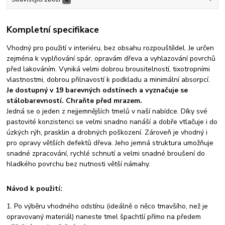
Kompletní specifikace
Vhodný pro použití v interiéru, bez obsahu rozpouštědel. Je určen
zejména k vyplňování spár, opravám dřeva a vyhlazování povrchů
před lakováním. Vyniká velmi dobrou brousitelností, tixotropními
vlastnostmi, dobrou přilnavostí k podkladu a minimální absorpcí.
Je dostupný v 19 barevných odstínech a vyznačuje se
stálobarevností. Chraňte před mrazem.
Jedná se o jeden z nejjemnějších tmelů v naší nabídce. Díky své
pastovité konzistenci se velmi snadno nanáší a dobře vtlačuje i do
úzkých rýh, prasklin a drobných poškození. Zároveň je vhodný i
pro opravy větších defektů dřeva. Jeho jemná struktura umožňuje
snadné zpracování, rychlé schnutí a velmi snadné broušení do
hladkého povrchu bez nutnosti větší námahy.
Návod k použití:
1. Po výběru vhodného odstínu (ideálně o něco tmavšího, než je
opravovaný materiál) naneste tmel špachtlí přímo na předem