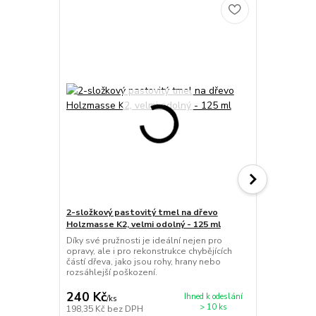
2-složkový pastovitý tmel na dřevo
2-složkový 
Holzmasse K2, velmi odolný - 125 ml
Holzmasse K
Díky své pružnosti je ideální nejen pro
Dvousložkov
opravy, ale i pro rekonstrukce chybějících
minerálními 
částí dřeva, jako jsou rohy, hrany nebo
Rychle tuhne
rozsáhlejší poškození.
voděodolný, 
240 Kč
570 Kč
Ihned k odeslání
/
ks
/
ks
> 10 ks
198,35 Kč
bez DPH
471,07 Kč
be