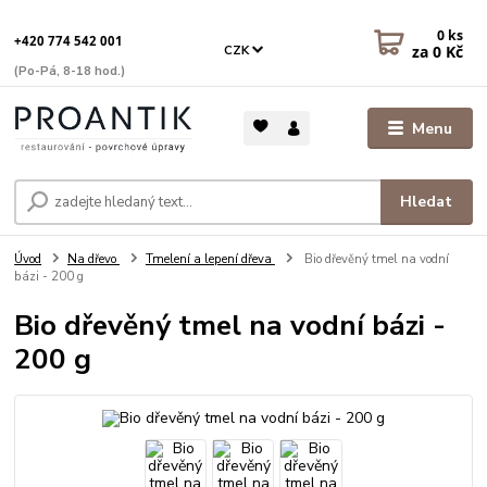
0
ks
+420 774 542 001
za
0 Kč
CZK
(Po-Pá, 8-18 hod.)
Menu
Hledat
Úvod
Na dřevo
Tmelení a lepení dřeva
Bio dřevěný tmel na vodní
bázi - 200 g
Bio dřevěný tmel na vodní bázi -
200 g