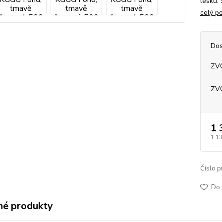
lesku.
celý p
Dos
ZV
ZV
1 
1 1
Číslo p
Do 
é produkty