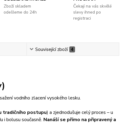
Zboží skladem
Čekají na vás skvělé
odešleme do 24h
slevy ihned po
registraci
Související zboží
4
y)
sažení vodního zlacení vysokého lesku.
 u tradičního postupu
) a zjednodušuje celý proces – u
u i bolusu současně.
Nanáší se přímo na připravený a