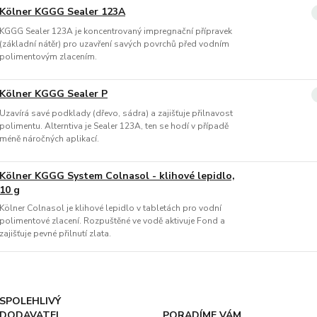
Kölner KGGG Sealer 123A
KGGG Sealer 123A je koncentrovaný impregnační přípravek
(základní nátěr) pro uzavření savých povrchů před vodním
polimentovým zlacením.
Kölner KGGG Sealer P
Uzavírá savé podklady (dřevo, sádra) a zajišťuje přilnavost
polimentu. Alterntiva je Sealer 123A, ten se hodí v případě
méně náročných aplikací.
Kölner KGGG System Colnasol - klihové lepidlo,
10 g
Kölner Colnasol je klihové lepidlo v tabletách pro vodní
polimentové zlacení. Rozpuštěné ve vodě aktivuje Fond a
zajišťuje pevné přilnutí zlata.
SPOLEHLIVÝ
DODAVATEL
PORADÍME VÁM