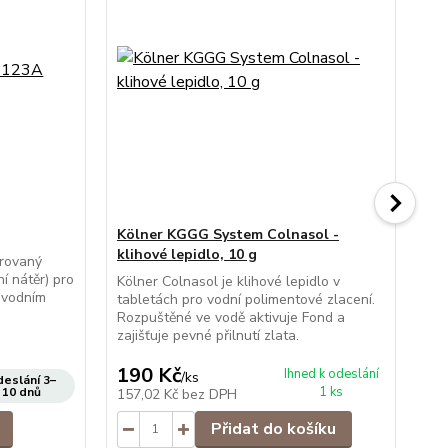
Kölner KGGG System Colnasol -
Kö
klihové lepidlo, 10 g
zla
rovaný
í nátěr) pro
Kölner Colnasol je klihové lepidlo v
Sta
 vodním
tabletách pro vodní polimentové zlacení.
pol
Rozpuštěné ve vodě aktivuje Fond a
zla
zajišťuje pevné přilnutí zlata.
ště
190 Kč
9
Ihned k odeslání
/
ks
eslání 3–
1 ks
10 dnů
157,02 Kč
bez DPH
81
Přidat do košíku