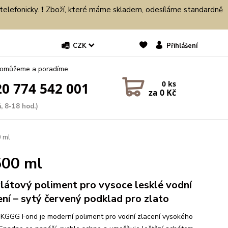
 telefonicky. ❗ Zboží, které máme skladem, odesíláme standardně
CZK
Přihlášení
pomůžeme a poradíme.
0
ks
0 774 542 001
za
0 Kč
, 8-18 hod.)
0 ml
500 ml
látový poliment pro vysoce lesklé vodní
ení – sytý červený podklad pro zlato
 KGGG Fond je moderní poliment pro vodní zlacení vysokého