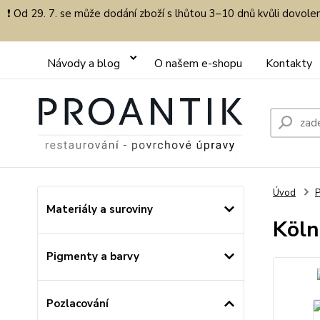
❗ Od 29. 7. se může dodání zboží s lhůtou 3–10 dnů kvůli dovol
Návody a blog
O našem e-shopu
Kontakty
Úvod
P
Materiály a suroviny
Köln
Pigmenty a barvy
Pozlacování