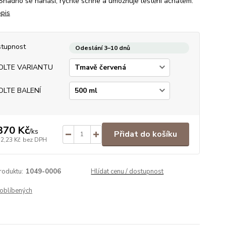
 Snadno se nanáší, rychle schne a umožňuje leštění achátem.
opis
tupnost
Odeslání 3–10 dnů
OLTE VARIANTU
OLTE BALENÍ
370 Kč
/
ks
Přidat do košíku
32,23 Kč
bez DPH
roduktu:
1049-0006
Hlídat cenu / dostupnost
oblíbených