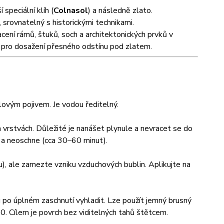
speciální klíh (
Colnasol
) a následně zlato.
srovnatelný s historickými technikami.
zlacení rámů, štuků, soch a architektonických prvků v
at pro dosažení přesného odstínu pod zlatem.
lovým pojivem. Je vodou ředitelný.
rstvách. Důležité je nanášet plynule a nevracet se do
 a neoschne (cca 30–60 minut).
, ale zamezte vzniku vzduchových bublin. Aplikujte na
 po úplném zaschnutí vyhladit. Lze použít jemný brusný
. Cílem je povrch bez viditelných tahů štětcem.