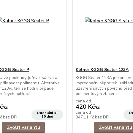
KGGG Sealer P
Kölner KGGG Sealer 123A
savé podklady (dřevo, sádra) a
KGGG Sealer 123A je koncent
 přilnavost polimentu. Alterntiva
impregnační přípravek (základn
r 123A, ten se hodí v případě
uzavření savých povrchů před
očných aplikací.
polimentovým zlacením.
cena od
č
420 Kč
/
ks
/
ks
cena od
Odeslání 3–
Od
10 dnů
Kč
bez DPH
347,11 Kč
bez DPH
Zvolit variantu
Zvolit variantu