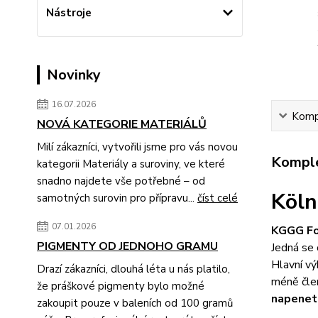
Nástroje
Novinky
16.07.2026
Kompl
NOVÁ KATEGORIE MATERIÁLŮ
Milí zákazníci, vytvořili jsme pro vás novou
Komple
kategorii Materiály a suroviny, ve které
snadno najdete vše potřebné – od
Köln
samotných surovin pro přípravu...
číst celé
07.01.2026
KGGG Fon
PIGMENTY OD JEDNOHO GRAMU
Jedná se
Hlavní vý
Drazí zákazníci, dlouhá léta u nás platilo,
méně člen
že práškové pigmenty bylo možné
napenetr
zakoupit pouze v baleních od 100 gramů