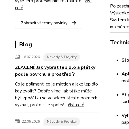
výše. Pro profesionální restauráto...
číst
Po zaschn
celé
Výsledkem
Systém K
Zobrazit všechny novinky
interiére
Technic
Blog
16.07.2026
Návody & Projekty
Slo
ZLACENÍ: Jak vybrat lepidlo a plátky
Apl
podle povrchu a prostředí?
mok
Co je poliment, co je mixtion a jaké lepidlo
kdy zvolit? Dobře víme, jak těžké může
Pří
být zpočátku se ve všech těchto pojmech
suc
vyznat, proto si je společ...
číst celé
Vyh
22.06.2026
Návody & Projekty
pap