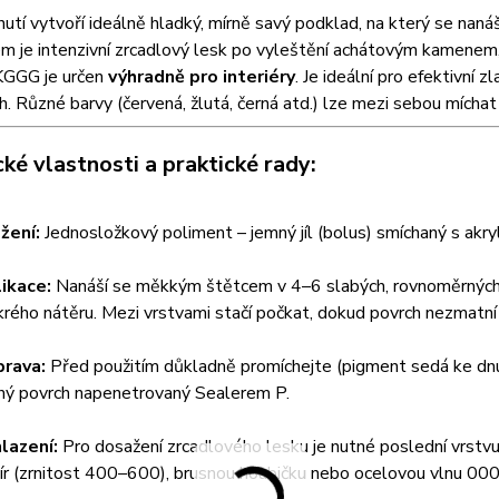
utí vytvoří ideálně hladký, mírně savý podklad, na který se nanáší 
 je intenzivní zrcadlový lesk po vyleštění achátovým kamenem, 
GGG je určen
výhradně pro interiéry
. Je ideální pro efektivní 
ch. Různé barvy (červená, žlutá, černá atd.) lze mezi sebou mích
ké vlastnosti a praktické rady:
žení:
Jednosložkový poliment – jemný jíl (bolus) smíchaný s akry
ikace:
Nanáší se měkkým štětcem v 4–6 slabých, rovnoměrných v
rého nátěru. Mezi vrstvami stačí počkat, dokud povrch nezmatní
prava:
Před použitím důkladně promíchejte (pigment sedá ke dnu)
hý povrch napenetrovaný Sealerem P.
lazení:
Pro dosažení zrcadlového lesku je nutné poslední vrstvu
ír (zrnitost 400–600), brusnou houbičku nebo ocelovou vlnu 0000