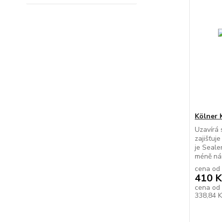
Kölner 
Uzavírá 
zajišťuje
je Seale
méně nár
cena od
410 K
cena od
338,84 