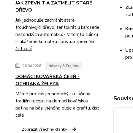
JAK ZPEVNIT A ZATMELIT STARÉ
Zla
DŘEVO
zla
Jak jednoduše zachránit staré
trouchnivějící dřevo, tentokrát u karoserie
Kom
historických automobilů? V tomto článku
pou
si ukážeme kompletní postup zpevnění...
číst celé
Upo
pro
26.04.2026
Návody & Projekty
DOMÁCÍ KOVÁŘSKÁ ČERŇ -
OCHRANA ŽELEZA
Máme pro vás jednoduchý, ale účinný
Souvise
tradiční recept na domácí kovářskou
patinu na bázi lněného oleje a grafitu.
číst
celé
Zobrazit všechny články