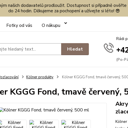
eným našich dodavatelů prodloužit. Dostupnost si případně ověřte
do 24 hodin. Děkujeme za pochopení a užívejte si léto! 😎
Fotky od vás
O nákupu
Rádi 
+42
Hledat
(Po-Pá
ozlacování
Kölner produkty
Kölner KGGG Fond, tmavě červený, 50
er KGGG Fond, tmavě červený, 
Akry
zlac
Kölner