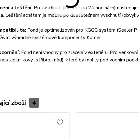
cení a leštění:
Po zaschnutí (ideálně po 24 hodinách) následuje
ta. Leštění achátem je možné po dostatečném vyschnutí (obvykle 
patibilita:
Fond je optimalizován pro KGGG systém (Sealer P + C
žívat výhradně systémové komponenty Kölner.
zornění:
Fond není vhodný pro zlacení v exteriéru. Pro venkovní
 nestabilní kovy (stříbro, měď), které by mohly pod vodním podk
jící zboží
4