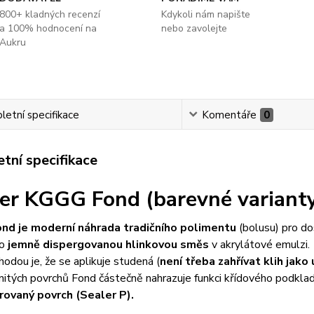
800+ kladných recenzí
Kdykoli nám napište
a 100% hodnocení na
nebo zavolejte
Aukru
etní specifikace
Komentáře
0
tní specifikace
er KGGG Fond (barevné variant
d je moderní náhrada tradičního polimentu
(bolusu) pro do
 o
jemně dispergovanou hlinkovou směs
v akrylátové emulzi.
hodou je, že se aplikuje studená (
není třeba zahřívat klih jako
itých povrchů Fond částečně nahrazuje funkci křídového podklad
ovaný povrch (Sealer P).