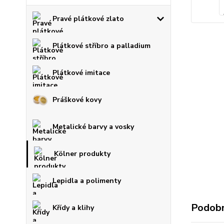
Pravé plátkové zlato
Plátkové stříbro a palladium
Plátkové imitace
Práškové kovy
Metalické barvy a vosky
Kölner produkty
Lepidla a polimenty
Podobn
Křídy a klihy