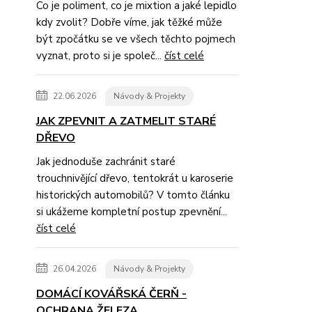
Co je poliment, co je mixtion a jaké lepidlo
kdy zvolit? Dobře víme, jak těžké může
být zpočátku se ve všech těchto pojmech
vyznat, proto si je společ...
číst celé
22.06.2026
Návody & Projekty
JAK ZPEVNIT A ZATMELIT STARÉ
DŘEVO
Jak jednoduše zachránit staré
trouchnivějící dřevo, tentokrát u karoserie
historických automobilů? V tomto článku
si ukážeme kompletní postup zpevnění...
číst celé
26.04.2026
Návody & Projekty
DOMÁCÍ KOVÁŘSKÁ ČERŇ -
OCHRANA ŽELEZA