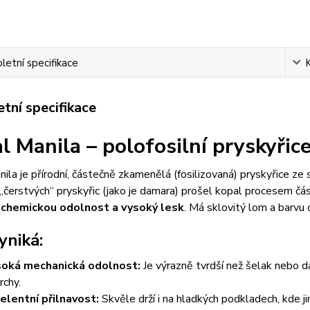
etní specifikace
tní specifikace
l Manila – polofosilní pryskyřic
ila je přírodní, částečně zkamenělá (fosilizovaná) pryskyřice z
 „čerstvých“ pryskyřic (jako je damara) prošel kopal procesem 
 chemickou odolnost a vysoký lesk
. Má sklovitý lom a barvu
yniká:
oká mechanická odolnost:
Je výrazně tvrdší než šelak nebo da
rchy.
elentní přilnavost:
Skvěle drží i na hladkých podkladech, kde jin