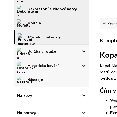
Dekorativní a křídové barvy
Mořidla
Kompl
Přírodní materiály
Komple
Údržba a retuše
Kopa
Kopal Man
Historická kování
rozdíl od
tvrdost,
Nástroje
Čím v
Na kovy
Vys
pov
Exc
Na obrazy