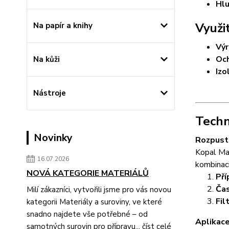
Hlu
Využi
Na papír a knihy
Výr
Och
Na kůži
Izo
Nástroje
Techn
Novinky
Rozpust
Kopal Ma
16.07.2026
kombinaci
NOVÁ KATEGORIE MATERIÁLŮ
Pří
Čas
Milí zákazníci, vytvořili jsme pro vás novou
Fil
kategorii Materiály a suroviny, ve které
snadno najdete vše potřebné – od
Aplikace
samotných surovin pro přípravu...
číst celé