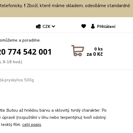
 telefonicky. ❗ Zboží, které máme skladem, odesíláme standardně
CZK
Přihlášení
pomůžeme a poradíme.
0
ks
0 774 542 001
za
0 Kč
, 8-18 hod.)
dá pryskyřice, 500g
tle žlutou až hnědou barvu a sklovitý, tvrdý charakter. Po
 úpravě (rozpuštění v lihu nebo terpentýnu) tvoří odolný,
lesklý film.
celý popis