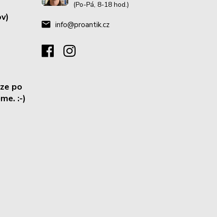
(Po-Pá, 8-18 hod.)
v)
info@proantik.cz
ze po
me. :-)