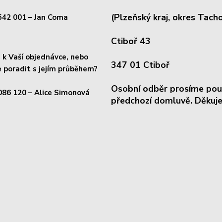
(Plzeňský kraj, okres
Tacho
542 001
– Jan Coma
Ctiboř 43
k Vaší objednávce, nebo
347 01 Ctiboř
 poradit s jejím průběhem?
Osobní odběr prosíme pou
086 120
– Alice Simonová
předchozí domluvě. Děkuje