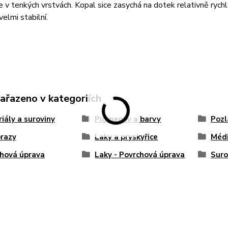
 v tenkých vrstvách. Kopal sice zasychá na dotek relativně rychl
velmi stabilní.
zařazeno v kategoriích
iály a suroviny
Pigmenty a barvy
Pozl
razy
Laky a pryskyřice
Médi
hová úprava
Laky - Povrchová úprava
Suro