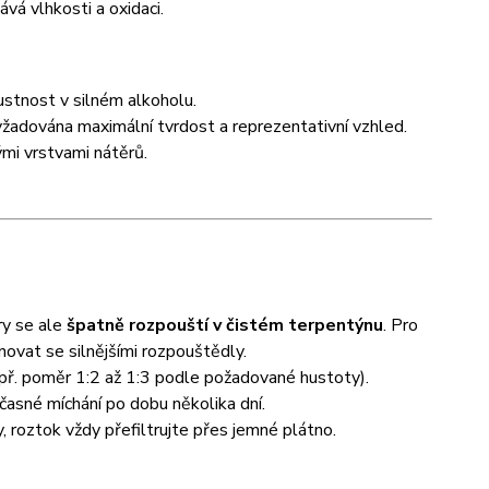
ává vlhkosti a oxidaci.
stnost v silném alkoholu.
yžadována maximální tvrdost a reprezentativní vzhled.
ými vrstvami nátěrů.
ry se ale
špatně rozpouští v čistém terpentýnu
. Pro
novat se silnějšími rozpouštědly.
př. poměr 1:2 až 1:3 podle požadované hustoty).
časné míchání po dobu několika dní.
roztok vždy přefiltrujte přes jemné plátno.