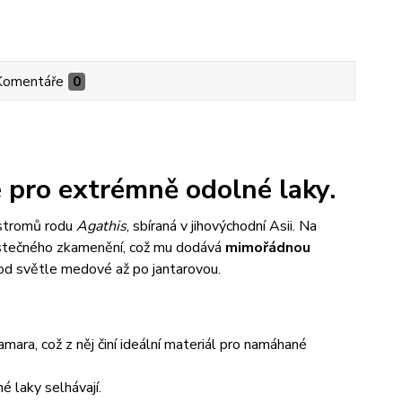
Komentáře
0
e pro extrémně odolné laky.
e stromů rodu
Agathis
, sbíraná v jihovýchodní Asii. Na
částečného zkamenění, což mu dodává
mimořádnou
 od světle medové až po jantarovou.
mara, což z něj činí ideální materiál pro namáhané
é laky selhávají.