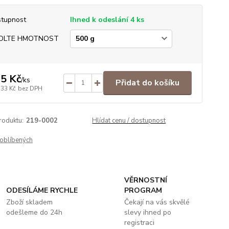
tupnost
Ihned k odeslání 4 ks
OLTE HMOTNOST
5 Kč
/
ks
Přidat do košíku
,33 Kč
bez DPH
roduktu:
219-0002
Hlídat cenu / dostupnost
oblíbených
VĚRNOSTNÍ
ODESÍLÁME RYCHLE
PROGRAM
Zboží skladem
Čekají na vás skvělé
odešleme do 24h
slevy ihned po
registraci