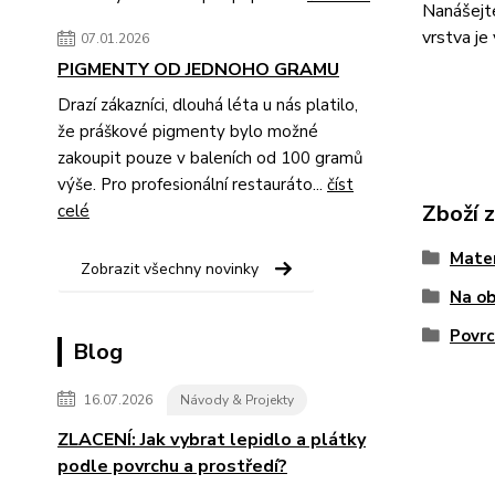
Nanášejte
vrstva je 
07.01.2026
PIGMENTY OD JEDNOHO GRAMU
Drazí zákazníci, dlouhá léta u nás platilo,
že práškové pigmenty bylo možné
zakoupit pouze v baleních od 100 gramů
výše. Pro profesionální restauráto...
číst
Zboží 
celé
Mater
Zobrazit všechny novinky
Na ob
Povrc
Blog
16.07.2026
Návody & Projekty
ZLACENÍ: Jak vybrat lepidlo a plátky
podle povrchu a prostředí?