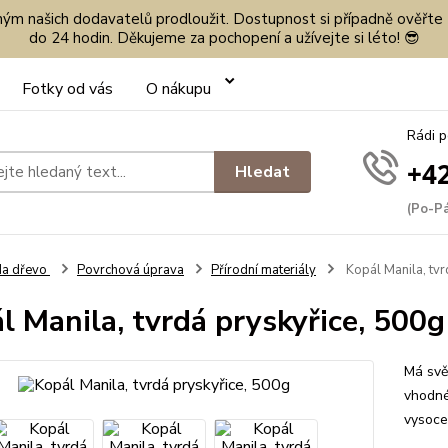
eným našich dodavatelů prodloužit. Dostupnost si případně ověřte
do 24 hodin. Děkujeme za pochopení a užívejte si léto! 😎
Fotky od vás
O nákupu
Rádi 
+42
Hledat
(Po-Pá
Na dřevo
Povrchová úprava
Přírodní materiály
Kopál Manila, tvr
l Manila, tvrdá pryskyřice, 500g
Má svě
vhodné
vysoce 