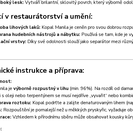
boký lesk:
Vytváří brilantní, sklovitý povrch, který výborně odol
tí v restaurátorství a umění:
oba lihových laků:
Kopal Manila je ceněn pro svou dobrou rozpu
rana hudebních nástrojů a nábytku:
Používá se tam, kde je v
lační vrstvy:
Díky své odolnosti slouží jako separátor mezi různ
ické instrukce a příprava:
nost:
nila je
výborně rozpustný v lihu
(min. 96%). Na rozdíl od dama
 s oleji nebo terpentýnem se musí nejdříve „vyvařit“ nebo kombi
prava roztoku:
Kopal podrťte a zalijte denaturovaným lihem (na
:
Rozpouštění je pomalejší než u měkkých pryskyřic, vyžaduje ob
trace:
Vzhledem k přírodnímu sběru může obsahovat kousky kůry, 
: