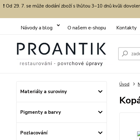
❗ Od 29. 7. se může dodání zboží s lhůtou 3–10 dnů kvůli dovol
Návody a blog
O našem e-shopu
Kontakty
Úvod
Materiály a suroviny
Kopá
Pigmenty a barvy
Pozlacování