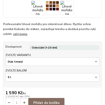
Profesionální lihové mořidlo pro interiérové dřevo. Rychle schne,
proniká hluboko do vláken, zvýrazňuje kresbu a dodává povrchu sytý
odstín.
celý popis
Dostupnost
Odeslání 3–10 dnů
ZVOLTE VARIANTU
ZVOLTE BALENÍ
1 590 Kč
/
ks
1 314,05 Kč
bez DPH
Přidat do košíku