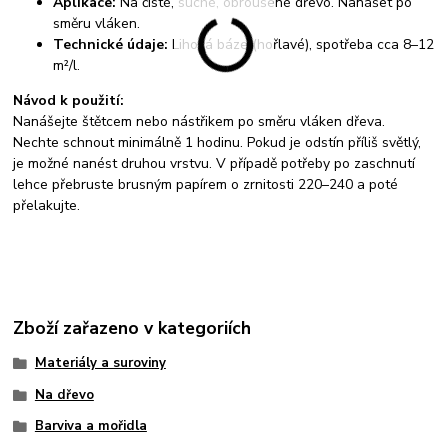
Aplikace:
Na čisté, suché, obroušené dřevo. Nanášet po
směru vláken.
Technické údaje:
Lihová báze (hořlavé), spotřeba cca 8–12
m²/l.
Návod k použití:
Nanášejte štětcem nebo nástřikem po směru vláken dřeva.
Nechte schnout minimálně 1 hodinu. Pokud je odstín příliš světlý,
je možné nanést druhou vrstvu. V případě potřeby po zaschnutí
lehce přebruste brusným papírem o zrnitosti 220–240 a poté
přelakujte.
Zboží zařazeno v kategoriích
Materiály a suroviny
Na dřevo
Barviva a mořidla