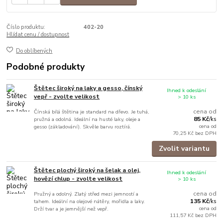
Číslo produktu:
402-20
Hlídat cenu / dostupnost
Do oblíbených
Podobné produkty
Štětec široký na laky a gesso, čínský
Ihned k odeslání
vepř - zvolte velikost
> 10 ks
cena od
Čínská bílá štětina je standard na dřevo. Je tuhá,
85 Kč
pružná a odolná. Ideální na husté laky, oleje a
/
ks
cena od
gesso (základování). Skvěle barvu roztírá.
70,25 Kč
bez DPH
Zvolit variantu
Štětec plochý široký na šelak a olej,
Ihned k odeslání
hovězí chlup - zvolte velikost
> 10 ks
cena od
Pružný a odolný. Zlatý střed mezi jemností a
135 Kč
tahem. Ideální na olejové nátěry, mořidla a laky.
/
ks
cena od
Drží tvar a je jemnější než vepř.
111,57 Kč
bez DPH