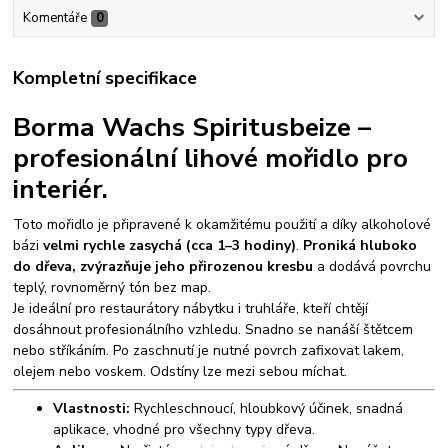
Komentáře
0
Kompletní specifikace
Borma Wachs Spiritusbeize –
profesionální lihové mořidlo pro
interiér.
Toto mořidlo je připravené k okamžitému použití a díky alkoholové
bázi
velmi rychle zasychá (cca 1–3 hodiny)
.
Proniká hluboko
do dřeva, zvýrazňuje jeho přirozenou kresbu
a dodává povrchu
teplý, rovnoměrný tón bez map.
Je ideální pro restaurátory nábytku i truhláře, kteří chtějí
dosáhnout profesionálního vzhledu. Snadno se nanáší štětcem
nebo stříkáním. Po zaschnutí je nutné povrch zafixovat lakem,
olejem nebo voskem. Odstíny lze mezi sebou míchat.
Vlastnosti:
Rychleschnoucí, hloubkový účinek, snadná
aplikace, vhodné pro všechny typy dřeva.