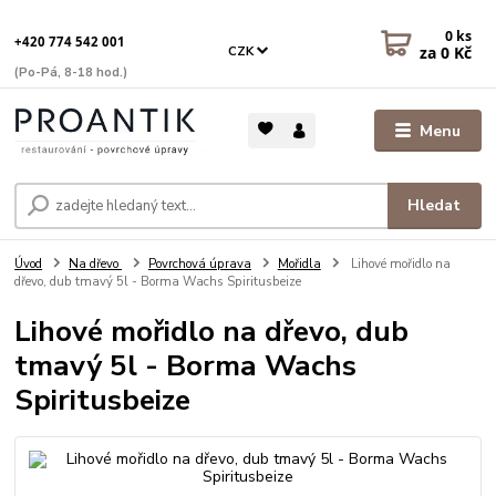
0
ks
+420 774 542 001
za
0 Kč
CZK
(Po-Pá, 8-18 hod.)
Menu
Hledat
Úvod
Na dřevo
Povrchová úprava
Mořidla
Lihové mořidlo na
dřevo, dub tmavý 5l - Borma Wachs Spiritusbeize
Lihové mořidlo na dřevo, dub
tmavý 5l - Borma Wachs
Spiritusbeize