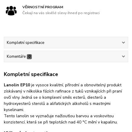
VĚRNOSTNÍ PROGRAM
Čekají na vás skvělé slevy ihned po registraci
Kompletní specifikace
Komentáře
0
Kompletní specifikace
Lanolin EP10
je vysoce kvalitní, přírodní a obnovitelný produkt
získávaný v několika fázích rafinace z tuků vznikajících při praní
ovčí vlny. Jedná se o komplexní směs esterů, diesterů a
hydroxyesterů sterolů a alifatických alkoholů s mastnými
kyselinami.
Tento lanolin se vyznačuje nažloutlou barvou a voskovitou
konzistencí, která se při teplotách nad 40 °C mění v kapalinu.