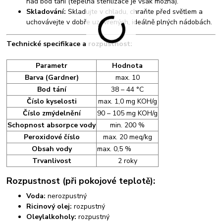
nad bod tání (tepelná sterilizace je však možná).
Skladování:
Skladujte v chladu, chraňte před světlem a
uchovávejte v dobře uzavřených, ideálně plných nádobách.
Technické specifikace a rozpustnost:
Parametr
Hodnota
Barva (Gardner)
max. 10
Bod tání
38 – 44 °C
Číslo kyselosti
max. 1,0 mg KOH/g
Číslo zmýdelnění
90 – 105 mg KOH/g
Schopnost absorpce vody
min. 200 %
Peroxidové číslo
max. 20 meq/kg
Obsah vody
max. 0,5 %
Trvanlivost
2 roky
Rozpustnost (při pokojové teplotě):
Voda:
nerozpustný
Ricinový olej:
rozpustný
Oleylalkoholy:
rozpustný