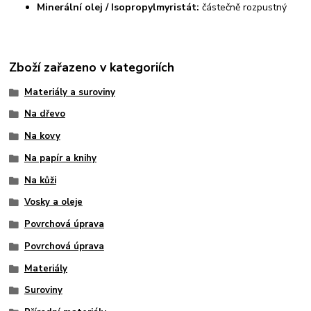
Minerální olej / Isopropylmyristát:
částečně rozpustný
Zboží zařazeno v kategoriích
Materiály a suroviny
Na dřevo
Na kovy
Na papír a knihy
Na kůži
Vosky a oleje
Povrchová úprava
Povrchová úprava
Materiály
Suroviny