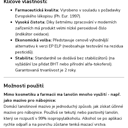
Klíčové vlastnosti:
Farmaceutická kvalita:
Vyrobeno v souladu s požadavky
Evropského lékopisu (Ph. Eur. 1997).
Vysoká čistota:
Díky šetrnému zpracování v moderních
zařízeních má produkt velmi nízké peroxidové číslo
(indikátor oxidace).
Ekonomická volba:
Představuje cenově výhodnější
alternativu k verzi EP ELP (neobsahuje testování na rezidua
pesticidů).
Stabilita:
Standardně se dodává bez stabilizátorů (na
vyžádání lze přidat BHT nebo přírodní alfa-tokoferol).
Garantovaná trvanlivost je 2 roky.
Možnosti použití:
Mimo kosmetiku a farmacii ma lanolin mnoho využití - např.
jako mazivo pro nábojnice:
Domácí lanolinové mazivo je jednoduchý způsob, jak získat účinné
mazivo pro nábojnice. Používá se tekutý, nebo pastovitý lanolin,
který se rozpustí v 99% isopropylalkoholu. Alkohol se po aplikaci
rychle odpaří a na povrchu zůstane tenká mazací vrstva.