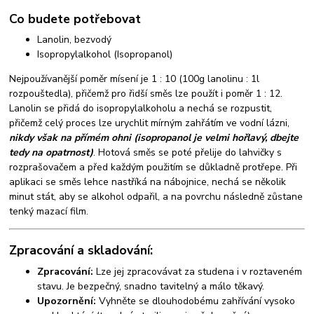
Co budete potřebovat
Lanolin, bezvodý
Isopropylalkohol (Isopropanol)
Nejpoužívanější poměr mísení je 1 : 10 (100g lanolinu : 1l
rozpouštedla), přičemž pro řidší směs lze použít i poměr 1 : 12.
Lanolin se přidá do isopropylalkoholu a nechá se rozpustit,
přičemž celý proces lze urychlit mírným zahřátím ve vodní lázni,
nikdy však na přímém ohni (isopropanol je velmi hořlavý, dbejte
tedy na opatrnost)
. Hotová směs se poté přelije do lahvičky s
rozprašovačem a před každým použitím se důkladně protřepe. Při
aplikaci se směs lehce nastříká na nábojnice, nechá se několik
minut stát, aby se alkohol odpařil, a na povrchu následně zůstane
tenký mazací film.
Zpracování a skladování:
Zpracování:
Lze jej zpracovávat za studena i v roztaveném
stavu. Je bezpečný, snadno tavitelný a málo těkavý.
Upozornění:
Vyhněte se dlouhodobému zahřívání vysoko