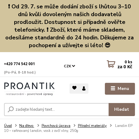
❗ Od 29. 7. se může dodání zboží s lhůtou 3–10
dnů kvůli dovoleným našich dodavatelů
prodloužit. Dostupnost si případně ověřte
telefonicky. ❗ Zboží, které máme skladem,
odesíláme standardně do 24 hodin. Děkujeme za
pochopení a užívejte si léto! 😎
0
ks
+420 774 542 001
za
0 Kč
CZK
(Po-Pá, 8-18 hod.)
Menu
Hledat
Úvod
Na dřevo
Povrchová úprava
Přírodní materiály
Lanolin EP
10 – rafinovaný lanolin, vosk z ovčí vlny, 250g