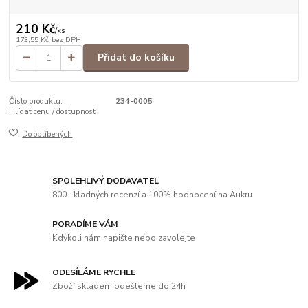
210 Kč
/
ks
173,55 Kč
bez DPH
Přidat do košíku
Číslo produktu:
234-0005
Hlídat cenu / dostupnost
Do oblíbených
SPOLEHLIVÝ DODAVATEL
800+ kladných recenzí a 100% hodnocení na Aukru
PORADÍME VÁM
Kdykoli nám napište nebo zavolejte
ODESÍLÁME RYCHLE
Zboží skladem odešleme do 24h