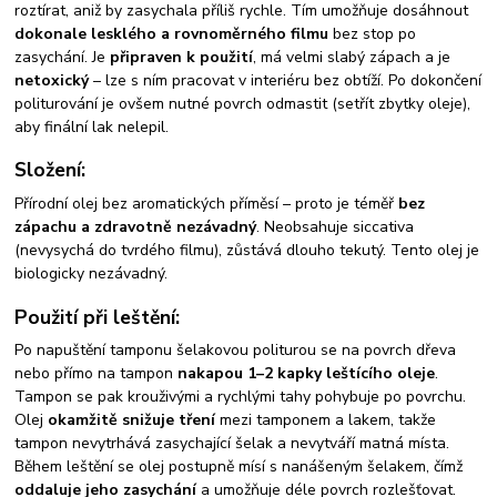
roztírat, aniž by zasychala příliš rychle. Tím umožňuje dosáhnout
dokonale lesklého a rovnoměrného filmu
bez stop po
zasychání. Je
připraven k použití
, má velmi slabý zápach a je
netoxický
– lze s ním pracovat v interiéru bez obtíží. Po dokončení
politurování je ovšem nutné povrch odmastit (setřít zbytky oleje),
aby finální lak nelepil.
Složení:
Přírodní olej bez aromatických příměsí – proto je téměř
bez
zápachu a zdravotně nezávadný
. Neobsahuje siccativa
(nevysychá do tvrdého filmu), zůstává dlouho tekutý. Tento olej je
biologicky nezávadný.
Použití při leštění:
Po napuštění tamponu šelakovou politurou se na povrch dřeva
nebo přímo na tampon
nakapou 1–2 kapky leštícího oleje
.
Tampon se pak krouživými a rychlými tahy pohybuje po povrchu.
Olej
okamžitě snižuje tření
mezi tamponem a lakem, takže
tampon nevytrhává zasychající šelak a nevytváří matná místa.
Během leštění se olej postupně mísí s nanášeným šelakem, čímž
oddaluje jeho zasychání
a umožňuje déle povrch rozlešťovat.