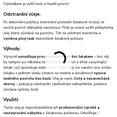
Výsledkem je vyšší lesk a hladší povrch.
Odstranění oleje:
Po dokončení politury (nanesení poslední šelakové vrstvy) se
nechá povrch důkladně zaschnout. Poté je nutné setřít přebytečný
olej, který zůstává na povrchu. Tím se odstraní mastnota a
vynikne plný lesk
dokončené šelakové politury.
Výhody:
Výrazně
usnadňuje proces ručního leštění šelakem
– bez něj
by tampon po několika tazích začal drhnout a trhal zasychající
šelak, což způsobuje matná kola. Díky oleji lze nanést více vrstev
šelaku v jednom sledu (
mokro na mokro
) a dosáhnout
vysoce
lesklého povrchu bez kazů
. Olej je navíc
čistý a nezanechává
skvrny
– pokud je odstraněn závěrečným odmaštěním, politura
zůstane opticky čistá.
Využití:
Tento olej je nepostradatelný při
profesionální výrobě a
restaurování nábytku
s šelakovou politurou. Umožňuje i