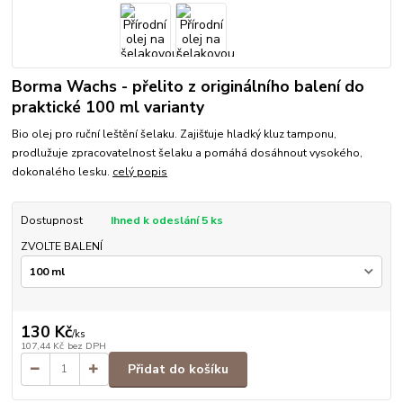
Borma Wachs - přelito z originálního balení do
praktické 100 ml varianty
Bio olej pro ruční leštění šelaku. Zajišťuje hladký kluz tamponu,
prodlužuje zpracovatelnost šelaku a pomáhá dosáhnout vysokého,
dokonalého lesku.
celý popis
Dostupnost
Ihned k odeslání 5 ks
ZVOLTE BALENÍ
130 Kč
/
ks
107,44 Kč
bez DPH
Přidat do košíku