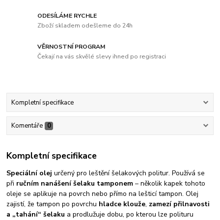
ODESÍLÁME RYCHLE
Zboží skladem odešleme do 24h
VĚRNOSTNÍ PROGRAM
Čekají na vás skvělé slevy ihned po registraci
Kompletní specifikace
Komentáře
0
Kompletní specifikace
Speciální olej
určený pro leštění šelakových politur. Používá se
při
ručním nanášení šelaku tamponem
– několik kapek tohoto
oleje se aplikuje na povrch nebo přímo na lešticí tampon. Olej
zajistí, že tampon po povrchu
hladce klouže
,
zamezí přilnavosti
a „tahání“ šelaku
a prodlužuje dobu, po kterou lze polituru