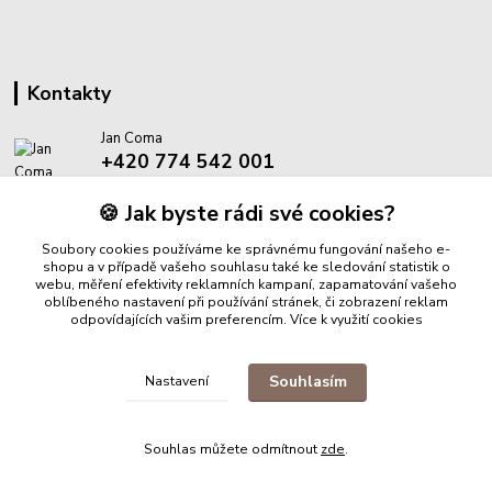
Kontakty
Jan Coma
+420 774 542 001
(Po-Pá, 8-18 hod.)
🍪 Jak byste rádi své cookies?
info@proantik.cz
Soubory cookies používáme ke správnému fungování našeho e-
shopu a v případě vašeho souhlasu také ke sledování statistik o
webu, měření efektivity reklamních kampaní, zapamatování vašeho
oblíbeného nastavení při používání stránek, či zobrazení reklam
odpovídajících vašim preferencím.
Více k využití cookies
Upravit sběr cookies.
Souhlasím
Nastavení
© 2025 ProAntik. Všechna práva vyhrazena.
Souhlas můžete odmítnout
zde
.
Vytvořeno na
Eshop-rychle.cz