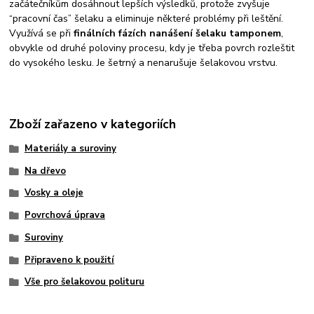
začátečníkům dosáhnout lepších výsledků, protože zvyšuje
“pracovní čas” šelaku a eliminuje některé problémy při leštění.
Využívá se při
finálních fázích nanášení šelaku tamponem
,
obvykle od druhé poloviny procesu, kdy je třeba povrch rozleštit
do vysokého lesku. Je šetrný a nenarušuje šelakovou vrstvu.
Zboží zařazeno v kategoriích
Materiály a suroviny
Na dřevo
Vosky a oleje
Povrchová úprava
Suroviny
Připraveno k použití
Vše pro šelakovou polituru