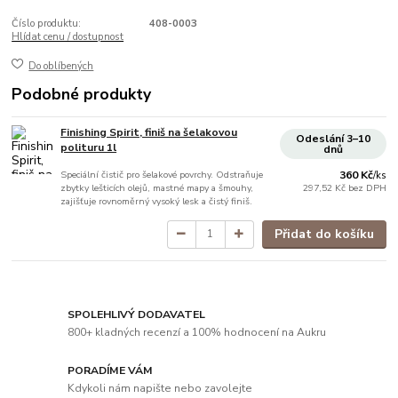
Číslo produktu:
408-0003
Hlídat cenu / dostupnost
Do oblíbených
Podobné produkty
Finishing Spirit, finiš na šelakovou
Odeslání 3–10
polituru 1l
dnů
Speciální čistič pro šelakové povrchy. Odstraňuje
360 Kč
/
ks
zbytky lešticích olejů, mastné mapy a šmouhy,
297,52 Kč
bez DPH
zajišťuje rovnoměrný vysoký lesk a čistý finiš.
Přidat do košíku
SPOLEHLIVÝ DODAVATEL
800+ kladných recenzí a 100% hodnocení na Aukru
PORADÍME VÁM
Kdykoli nám napište nebo zavolejte