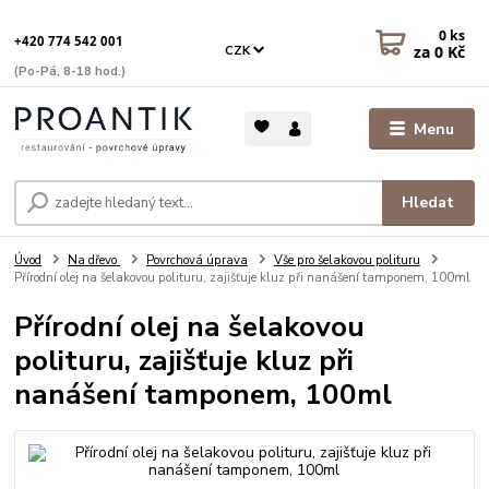
0
ks
+420 774 542 001
za
0 Kč
CZK
(Po-Pá, 8-18 hod.)
Menu
Hledat
Úvod
Na dřevo
Povrchová úprava
Vše pro šelakovou polituru
Přírodní olej na šelakovou polituru, zajišťuje kluz při nanášení tamponem, 100ml
Přírodní olej na šelakovou
polituru, zajišťuje kluz při
nanášení tamponem, 100ml