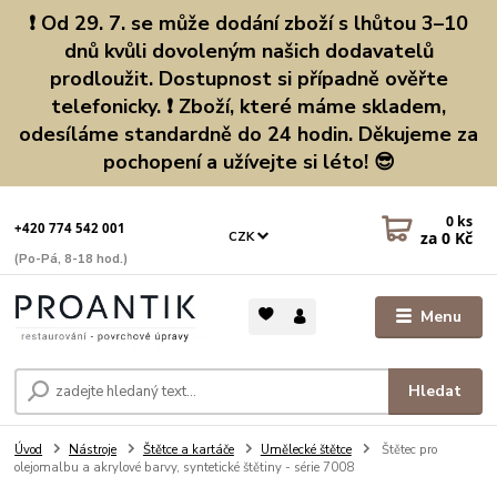
❗ Od 29. 7. se může dodání zboží s lhůtou 3–10
dnů kvůli dovoleným našich dodavatelů
prodloužit. Dostupnost si případně ověřte
telefonicky. ❗ Zboží, které máme skladem,
odesíláme standardně do 24 hodin. Děkujeme za
pochopení a užívejte si léto! 😎
0
ks
+420 774 542 001
za
0 Kč
CZK
(Po-Pá, 8-18 hod.)
Menu
Hledat
Úvod
Nástroje
Štětce a kartáče
Umělecké štětce
Štětec pro
olejomalbu a akrylové barvy, syntetické štětiny - série 7008