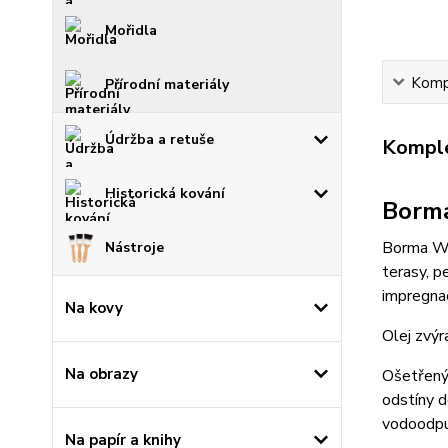
Mořidla
Kompl
Přírodní materiály
Údržba a retuše
Komple
Historická kování
Borma
Borma Wac
Nástroje
terasy, p
impregnac
Na kovy
Olej zvýr
Na obrazy
Ošetřený 
odstíny d
vodoodpud
Na papír a knihy