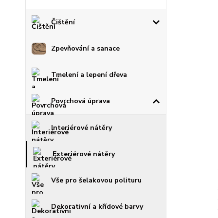
Čištění
Zpevňování a sanace
Tmelení a lepení dřeva
Povrchová úprava
Interiérové nátěry
Exteriérové nátěry
Vše pro šelakovou polituru
Dekorativní a křídové barvy