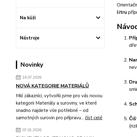
Orientač
litru
příp
Na kůži
Návod
Pří
Nástroje
dře
Na
Novinky
nev
16.07.2026
Dru
NOVÁ KATEGORIE MATERIÁLŮ
smi
Milí zákazníci, vytvořili jsme pro vás novou
kategorii Materiály a suroviny, ve které
Sch
snadno najdete vše potřebné – od
samotných surovin pro přípravu...
číst celé
Čiš
(ri
07.01.2026