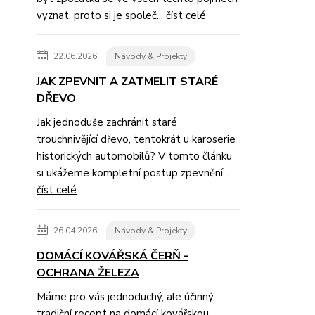
vyznat, proto si je společ...
číst celé
22.06.2026
Návody & Projekty
JAK ZPEVNIT A ZATMELIT STARÉ
DŘEVO
Jak jednoduše zachránit staré
trouchnivějící dřevo, tentokrát u karoserie
historických automobilů? V tomto článku
si ukážeme kompletní postup zpevnění...
číst celé
26.04.2026
Návody & Projekty
DOMÁCÍ KOVÁŘSKÁ ČERŇ -
OCHRANA ŽELEZA
Máme pro vás jednoduchý, ale účinný
tradiční recept na domácí kovářskou