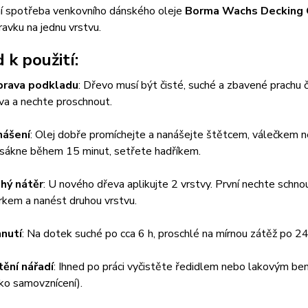
ní spotřeba venkovního dánského oleje
Borma Wachs Decking 
ravku na jednu vrstvu.
 k použití:
prava podkladu
: Dřevo musí být čisté, suché a zbavené prachu č
va a nechte proschnout.
nášení
: Olej dobře promíchejte a nanášejte štětcem, válečkem 
sákne během 15 minut, setřete hadříkem.
hý nátěr
: U nového dřeva aplikujte 2 vrstvy. První nechte schn
rkem a nanést druhou vrstvu.
nutí
: Na dotek suché po cca 6 h, proschlé na mírnou zátěž po 24
tění nářadí
: Ihned po práci vyčistěte ředidlem nebo lakovým be
ziko samovznícení).