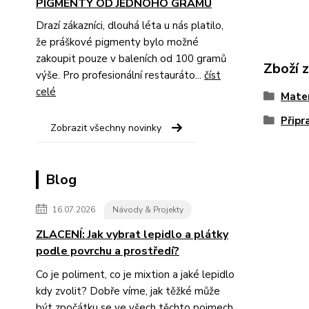
PIGMENTY OD JEDNOHO GRAMU
Drazí zákazníci, dlouhá léta u nás platilo,
že práškové pigmenty bylo možné
zakoupit pouze v baleních od 100 gramů
Zboží 
výše. Pro profesionální restauráto...
číst
celé
Mater
Připr
Zobrazit všechny novinky
Blog
16.07.2026
Návody & Projekty
ZLACENÍ: Jak vybrat lepidlo a plátky
podle povrchu a prostředí?
Co je poliment, co je mixtion a jaké lepidlo
kdy zvolit? Dobře víme, jak těžké může
být zpočátku se ve všech těchto pojmech