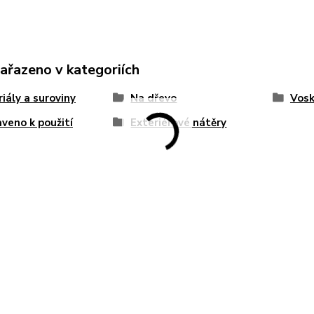
zařazeno v kategoriích
iály a suroviny
Na dřevo
Vosk
aveno k použití
Exteriérové nátěry