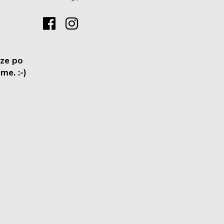
ze po
me. :-)