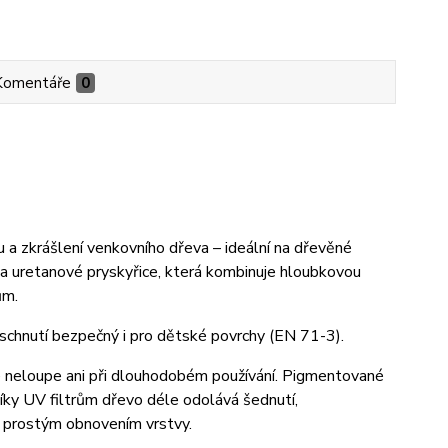
Komentáře
0
 a zkrášlení venkovního dřeva – ideální na dřevěné
ů a uretanové pryskyřice, která kombinuje hloubkovou
ům.
aschnutí bezpečný i pro dětské povrchy (EN 71-3).
e neloupe ani při dlouhodobém používání. Pigmentované
Díky UV filtrům dřevo déle odolává šednutí,
e prostým obnovením vrstvy.