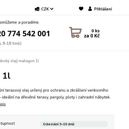
CZK
Přihlášení
pomůžeme a poradíme.
0
ks
0 774 542 001
za
0 Kč
, 8-18 hod.)
ánský olej) mahagon 1l
 1l
lní terasový olej určený pro ochranu a zkrášlení venkovního
 ideální na dřevěné terasy, pergoly, ploty i zahradní nábytek.
opis
tupnost
Odeslání 3–10 dnů