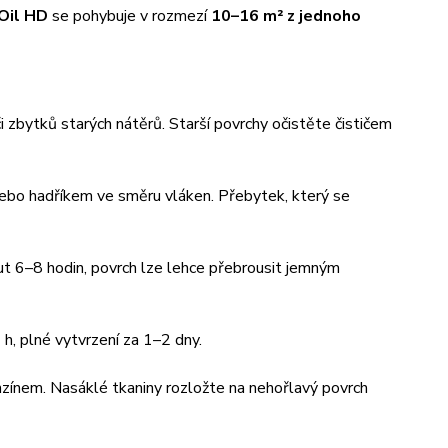
Oil HD
se pohybuje v rozmezí
10–16 m² z jednoho
i zbytků starých nátěrů. Starší povrchy očistěte čističem
nebo hadříkem ve směru vláken. Přebytek, který se
out 6–8 hodin, povrch lze lehce přebrousit jemným
 h, plné vytvrzení za 1–2 dny.
nzínem. Nasáklé tkaniny rozložte na nehořlavý povrch