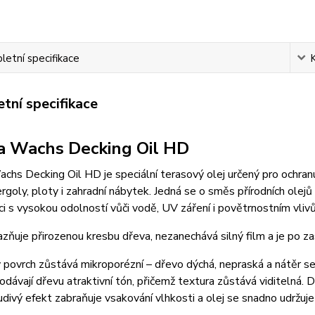
etní specifikace
tní specifikace
 Wachs Decking Oil HD
hs Decking Oil HD je speciální terasový olej určený pro ochranu
ergoly, ploty i zahradní nábytek. Jedná se o směs přírodních olej
i s vysokou odolností vůči vodě, UV záření i povětrnostním vliv
azňuje přirozenou kresbu dřeva, nezanechává silný film a je po z
povrch zůstává mikroporézní – dřevo dýchá, nepraská a nátěr s
odávají dřevu atraktivní tón, přičemž textura zůstává viditelná. 
ivý efekt zabraňuje vsakování vlhkosti a olej se snadno udržuj