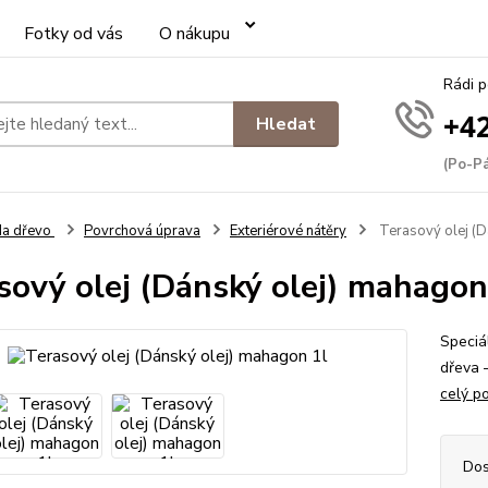
Fotky od vás
O nákupu
Rádi 
+42
Hledat
(Po-Pá
Na dřevo
Povrchová úprava
Exteriérové nátěry
Terasový olej (D
sový olej (Dánský olej) mahagon
Speciá
dřeva –
celý p
Dos