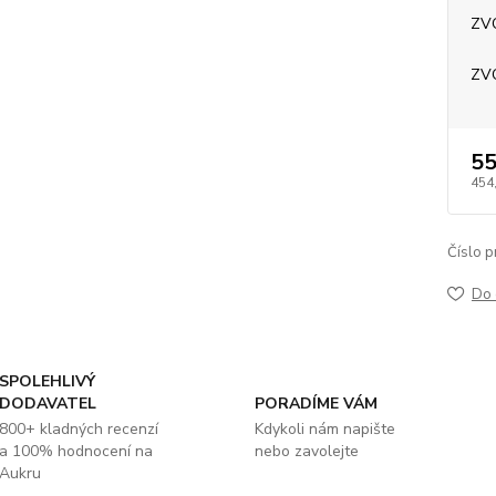
ZV
ZV
55
454
Číslo p
Do 
SPOLEHLIVÝ
DODAVATEL
PORADÍME VÁM
800+ kladných recenzí
Kdykoli nám napište
a 100% hodnocení na
nebo zavolejte
Aukru