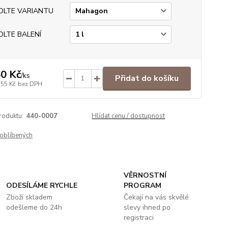
OLTE VARIANTU
OLTE BALENÍ
0 Kč
/
ks
Přidat do košíku
,55 Kč
bez DPH
roduktu:
440-0007
Hlídat cenu / dostupnost
oblíbených
VĚRNOSTNÍ
ODESÍLÁME RYCHLE
PROGRAM
Zboží skladem
Čekají na vás skvělé
odešleme do 24h
slevy ihned po
registraci