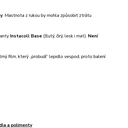
ty
. Mastnota z rukou by mohla způsobit ztrátu
ianty
Instacoll Base
(žlutý, čirý, lesk i mat).
Není
ný film, který „probudí“ lepidlo vespod, proto balení
dla a polimenty