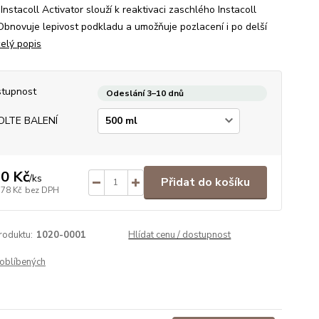
Instacoll Activator slouží k reaktivaci zaschlého Instacoll
Obnovuje lepivost podkladu a umožňuje pozlacení i po delší
celý popis
tupnost
Odeslání 3–10 dnů
OLTE BALENÍ
0 Kč
/
ks
Přidat do košíku
,78 Kč
bez DPH
roduktu:
1020-0001
Hlídat cenu / dostupnost
oblíbených