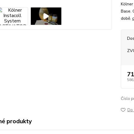
Kölner 
Base. 
době.
Dos
ZV
71
586
Číslo p
Do 
é produkty