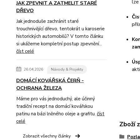
lze
JAK ZPEVNIT A ZATMELIT STARÉ
DŘEVO
Čis
Jak jednoduše zachránit staré
při
trouchnivějící dřevo, tentokrát u karoserie
historických automobilů? V tomto článku
Kom
si ukážeme kompletní postup zpevnění...
zam
číst celé
Úsp
akt
26.04.2026
Návody & Projekty
DOMÁCÍ KOVÁŘSKÁ ČERŇ -
OCHRANA ŽELEZA
Máme pro vás jednoduchý, ale účinný
tradiční recept na domácí kovářskou
patinu na bázi lněného oleje a grafitu.
číst
celé
Zboží 
Zobrazit všechny články
Pozla