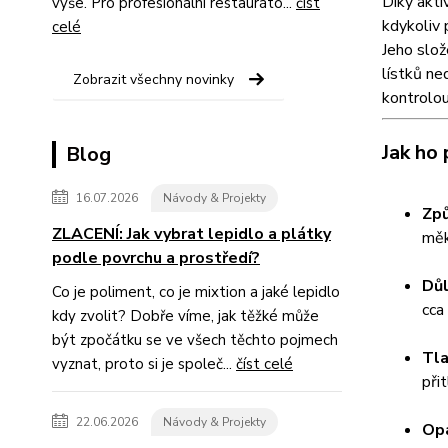
Díky akti
výše. Pro profesionální restauráto...
číst
kdykoliv 
celé
Jeho slož
lístků ne
Zobrazit všechny novinky
kontrolo
Jak ho 
Blog
16.07.2026
Návody & Projekty
Způ
ZLACENÍ: Jak vybrat lepidlo a plátky
měk
podle povrchu a prostředí?
Důl
Co je poliment, co je mixtion a jaké lepidlo
cca
kdy zvolit? Dobře víme, jak těžké může
být zpočátku se ve všech těchto pojmech
Tla
vyznat, proto si je společ...
číst celé
při
22.06.2026
Návody & Projekty
Opa