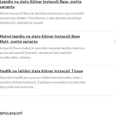
Lepidlo na zlato Kölner Instacoll Base, zvolte
variantu
Kölner Instacoll Base je akrylátová báze pro vysoce lesklé
zlacení bez leštění. V kombinaci s aktivátorem umožňuje
interiérové i exteriérové zlacení.
Matné lepidlo na zlato Kölner Instacoll Base
Matt, zvolte variantu
Instacoll Base matný je speciální varianta lepidla, která po
pozlacení vytváří tlumený, sametový lesk namísto
zrcadlového odlesku.
Hadřík na leštění zlata Kölner Instacoll Tissue
Speciální hadřík pro precizní leštění transferového zlata v
systému Kölner Instacoll. Zajišťuje rovnoměrný vysoký lesk
bez poškození povrchu.
SPOLEHLIVÝ