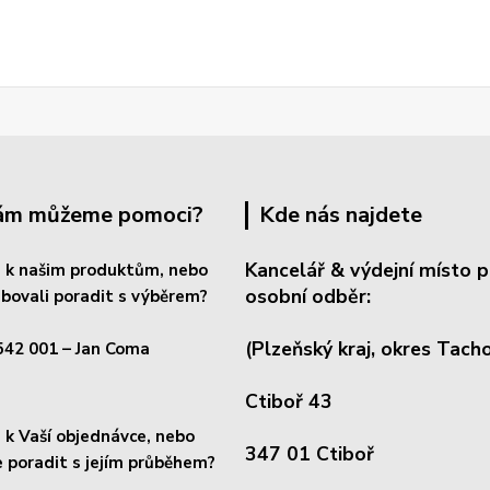
Vám můžeme pomoci?
Kde nás najdete
Kancelář & výdejní místo p
 k našim produktům, nebo
osobní odběr:
bovali poradit s výběrem?
(Plzeňský kraj, okres
Tacho
542 001
– Jan Coma
Ctiboř 43
k Vaší objednávce, nebo
347 01 Ctiboř
 poradit s jejím průběhem?