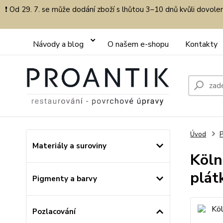
❗ Od 29. 7. se může dodání zboží s lhůtou 3–10 dnů kvůli dovol
Návody a blog
O našem e-shopu
Kontakty
Úvod
P
Materiály a suroviny
Köln
plát
Pigmenty a barvy
Pozlacování