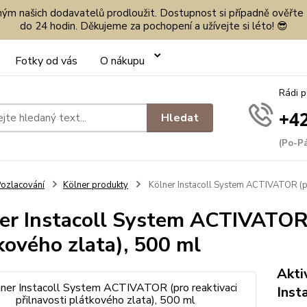
eným našich dodavatelů prodloužit. Dostupnost si případně ověřte
do 24 hodin. Děkujeme za pochopení a užívejte si léto! 😎
Fotky od vás
O nákupu
Rádi 
+42
Hledat
(Po-Pá
ozlacování
Kölner produkty
Kölner Instacoll System ACTIVATOR (pro
er Instacoll System ACTIVATOR (
kového zlata), 500 ml
Akti
Inst