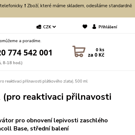
 telefonicky. ❗ Zboží, které máme skladem, odesíláme standardně
CZK
Přihlášení
pomůžeme a poradíme.
0
ks
0 774 542 001
za
0 Kč
, 8-18 hod.)
 reaktivaci přilnavosti plátkového zlata), 500 ml
pro reaktivaci přilnavosti
vátor pro obnovení lepivosti zaschlého
acoll Base, střední balení