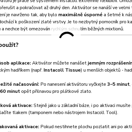
vátoru je práce se systémem Instacoll extrémně flexibilní. Umožň
přerušit a pokračovat až druhý den. Aktivátor se nanáší ve velmi
ení je navrženo tak, aby bylo
maximálně úsporné
a šetrné k ná
dochází k poškození zlaté vrstvy. Je to nezbytný pomocník pro k
u a nechce být omezován rychlým schnutím běžných mixtionů.
použít?
sob aplikace:
Aktivátor můžete nanášet
jemným rozprášení
kým hadříkem (např.
Instacoll Tissue
) u menších objektů - had
ežité načasování:
Po nanesení aktivátoru vyčkejte
3–5 minut
,
60 minut
opět přilnavou pro plátkové zlato.
ková aktivace:
Stejně jako u základní báze, i po aktivaci musít
tlačíte tlakem (tamponem nebo nástrojem Instacoll Tool).
kovaná aktivace:
Pokud nestihnete plochu pozlatit ani po akt