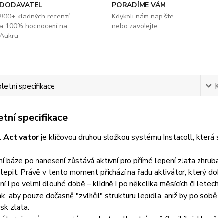
DODAVATEL
PORADÍME VÁM
800+ kladných recenzí
Kdykoli nám napište
a 100% hodnocení na
nebo zavolejte
Aukru
etní specifikace
tní specifikace
l Activator
je klíčovou druhou složkou systému Instacoll, která 
í báze po nanesení zůstává aktivní pro přímé lepení zlata zhrub
lepit. Právě v tento moment přichází na řadu aktivátor, který d
ní i po velmi dlouhé době – klidně i po několika měsících či letech
ak, aby pouze dočasně "zvlhčil" strukturu lepidla, aniž by po sobě
sk zlata.