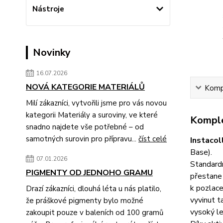
Nástroje
Novinky
16.07.2026
NOVÁ KATEGORIE MATERIÁLŮ
Kompl
Milí zákazníci, vytvořili jsme pro vás novou
kategorii Materiály a suroviny, ve které
Komple
snadno najdete vše potřebné – od
samotných surovin pro přípravu...
číst celé
Instacol
Base).
07.01.2026
Standardn
PIGMENTY OD JEDNOHO GRAMU
přestane 
k pozlace
Drazí zákazníci, dlouhá léta u nás platilo,
vyvinut t
že práškové pigmenty bylo možné
vysoký le
zakoupit pouze v baleních od 100 gramů