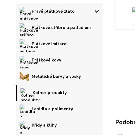
Pravé plátkové zlato
Plátkové stříbro a palladium
Plátkové imitace
Práškové kovy
Metalické barvy a vosky
Kölner produkty
Lepidla a polimenty
Podobn
Křídy a klihy