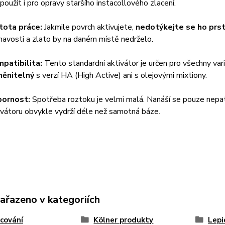
 použít i pro opravy staršího instacollového zlacení.
tota práce:
Jakmile povrch aktivujete,
nedotýkejte se ho prs
lnavosti a zlato by na daném místě nedrželo.
patibilita:
Tento standardní aktivátor je určen pro všechny var
ěnitelný
s verzí HA (High Active) ani s olejovými mixtiony.
ornost:
Spotřeba roztoku je velmi malá. Nanáší se pouze nepatr
ivátoru obvykle vydrží déle než samotná báze.
zařazeno v kategoriích
cování
Kölner produkty
Lepi