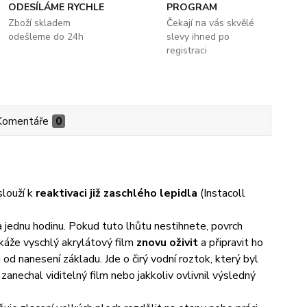
ODESÍLÁME RYCHLE
PROGRAM
Zboží skladem
Čekají na vás skvělé
odešleme do 24h
slevy ihned po
registraci
Komentáře
0
slouží k
reaktivaci již zaschlého lepidla
(Instacoll
a jednu hodinu. Pokud tuto lhůtu nestihnete, povrch
okáže vyschlý akrylátový film
znovu oživit
a připravit ho
 od nanesení základu. Jde o čirý vodní roztok, který byl
 zanechal viditelný film nebo jakkoliv ovlivnil výsledný