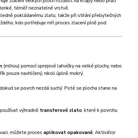
uje zlacení velkých ploch rozdělit na etapy nebo práci
 tenké, téměř neznatelné vrstvě.
sledně pokládanému zlatu, takže při stírání přebytečných
aždého, kdo potřebuje mít proces zlacení plně pod
m
(mlhou) pomocí sprejové lahvičky na velké plochy, nebo
řík pouze navhlčený, nikoli úplně mokrý.
 dokud se povrch nezdá suchý. Poté se plocha stane na
e používat výhradně
transferové zlato
, které k povrchu
ivaci, můžete proces
aplikovat opakovaně
. Aktivátor