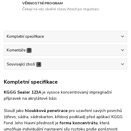
VĚRNOSTNÍ PROGRAM
Čekají na vás skvělé slevy ihned po registraci
Kompletní specifikace
Komentáře
0
Související zboží
4
Kompletní specifikace
KGGG Sealer 123A
je vysoce koncentrovaný impregnační
přípravek na akrylátové bázi.
Slouží jako
hloubková penetrace
pro uzavření savých povrchů
(dřevo, sádra, sádrokarton, křídový podklad) před aplikací KGGG
Fond. Jeho hlavní předností je
forma koncentrátu
, která
umožňuje individuální nastavení síly roztoku podle poréznosti