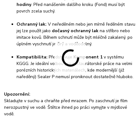
hodiny
. Před nanášením dalšího kroku (Fond) musí být
povrch zcela suchý.
Ochranný lak:
V neředěném nebo jen mírně ředěném stavu
jej lze použít jako
dočasný ochranný lak
na stříbro nebo
imitace kovů. Během schnutí může být mléčně zakalený, po
úplném vyschnutí je čirý a voděodolný.
Kompatibilita:
Představuje
Komponent 1
v systému
KGGG. Je ideální volbou pro restaurátorské práce na velmi
porézních historických materiálech, kde modernější (již
naředěný) Sealer P nemusí proniknout dostatečně hluboko.
Upozornění:
Skladujte v suchu a chraňte před mrazem. Po zaschnutí je film
nerozpustný ve vodě. Štětce ihned po práci vymyjte v mýdlové
vodě.