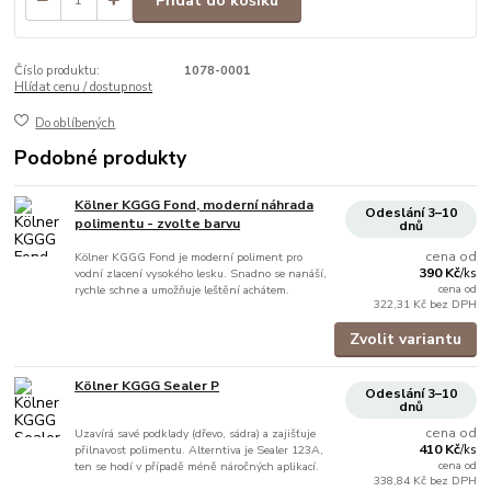
Přidat do košíku
Číslo produktu:
1078-0001
Hlídat cenu / dostupnost
Do oblíbených
Podobné produkty
Kölner KGGG Fond, moderní náhrada
Odeslání 3–10
polimentu - zvolte barvu
dnů
cena od
Kölner KGGG Fond je moderní poliment pro
390 Kč
vodní zlacení vysokého lesku. Snadno se nanáší,
/
ks
cena od
rychle schne a umožňuje leštění achátem.
322,31 Kč
bez DPH
Zvolit variantu
Kölner KGGG Sealer P
Odeslání 3–10
dnů
cena od
Uzavírá savé podklady (dřevo, sádra) a zajišťuje
410 Kč
přilnavost polimentu. Alterntiva je Sealer 123A,
/
ks
cena od
ten se hodí v případě méně náročných aplikací.
338,84 Kč
bez DPH