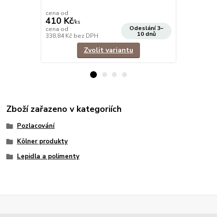
achátem.
cena od
cena od
410 Kč
390 Kč
/
ks
/
ks
Odeslání 3–
cena od
cena od
10 dnů
338,84 Kč
bez DPH
322,31 Kč
be
Zvolit variantu
Zboží zařazeno v kategoriích
Pozlacování
Kölner produkty
Lepidla a polimenty