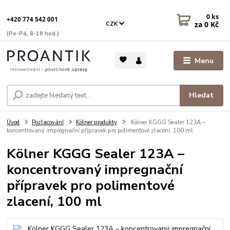
0
ks
+420 774 542 001
za
0 Kč
CZK
(Po-Pá, 8-18 hod.)
Menu
Hledat
Úvod
Pozlacování
Kölner produkty
Kölner KGGG Sealer 123A –
koncentrovaný impregnační přípravek pro polimentové zlacení, 100 ml
Kölner KGGG Sealer 123A –
koncentrovaný impregnační
přípravek pro polimentové
zlacení, 100 ml