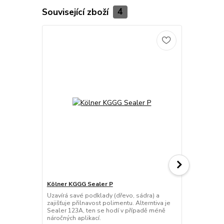
Související zboží
4
Kölner KGGG Sealer P
Kölner KGGG
polimentu -
Uzavírá savé podklady (dřevo, sádra) a
zajišťuje přilnavost polimentu. Alterntiva je
Kölner KGGG
Sealer 123A, ten se hodí v případě méně
vodní zlacen
náročných aplikací.
nanáší, rych