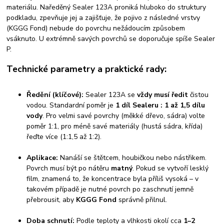
materiálu. Naředěný Sealer 123A proniká hluboko do struktury
podkladu, zpevňuje jej a zajišťuje, že pojivo z následné vrstvy
(KGGG Fond) nebude do povrchu nežádoucím způsobem
vsáknuto. U extrémně savých povrchů se doporučuje spíše Sealer
P.
Technické parametry a praktické rady:
Ředění (klíčové):
Sealer 123A se
vždy musí ředit
čistou
vodou. Standardní poměr je
1 díl Sealeru : 1 až 1,5 dílu
vody
. Pro velmi savé povrchy (měkké dřevo, sádra) volte
poměr 1:1, pro méně savé materiály (hustá sádra, křída)
řeďte více (1:1,5 až 1:2).
Aplikace:
Nanáší se štětcem, houbičkou nebo nástřikem.
Povrch musí být po nátěru
matný
. Pokud se vytvoří lesklý
film, znamená to, že koncentrace byla příliš vysoká – v
takovém případě je nutné povrch po zaschnutí jemně
přebrousit, aby
KGGG Fond
správně přilnul.
Doba schnutí:
Podle teploty a vlhkosti okolí cca
1–2