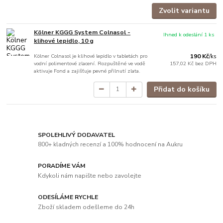
Zvolit variantu
Kölner KGGG System Colnasol -
Ihned k odeslání 1 ks
klihové lepidlo, 10 g
Kölner Colnasol je klihové lepidlo v tabletách pro
190 Kč
/
ks
vodní polimentové zlacení. Rozpuštěné ve vodě
157,02 Kč
bez DPH
aktivuje Fond a zajišťuje pevné přilnutí zlata.
Přidat do košíku
SPOLEHLIVÝ DODAVATEL
800+ kladných recenzí a 100% hodnocení na Aukru
PORADÍME VÁM
Kdykoli nám napište nebo zavolejte
ODESÍLÁME RYCHLE
Zboží skladem odešleme do 24h