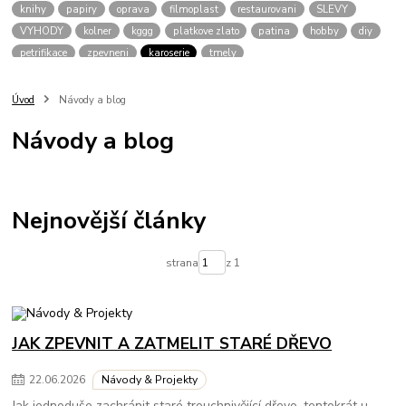
knihy
papiry
oprava
filmoplast
restaurovani
SLEVY
VYHODY
kolner
kggg
platkove zlato
patina
hobby
diy
petrifikace
zpevneni
karoserie
tmely
Úvod
Návody a blog
Návody a blog
Nejnovější články
strana
z 1
JAK ZPEVNIT A ZATMELIT STARÉ DŘEVO
22
.
06
.
2026
Návody & Projekty
Jak jednoduše zachránit staré trouchnivějící dřevo, tentokrát u