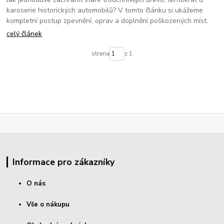
karoserie historických automobilů? V tomto článku si ukážeme
kompletní postup zpevnění, oprav a doplnění poškozených míst.
celý článek
strana
z 1
Informace pro zákazníky
O nás
Vše o nákupu