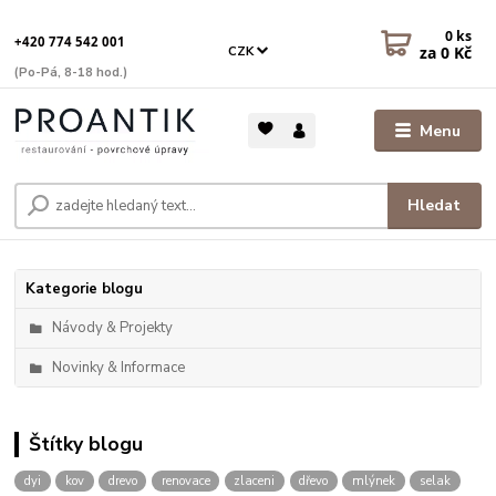
0
ks
+420 774 542 001
za
0 Kč
CZK
(Po-Pá, 8-18 hod.)
Menu
Hledat
Kategorie blogu
Návody & Projekty
Novinky & Informace
Štítky blogu
dyi
kov
drevo
renovace
zlaceni
dřevo
mlýnek
selak