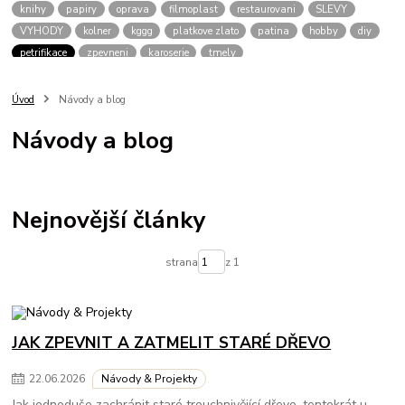
knihy
papiry
oprava
filmoplast
restaurovani
SLEVY
VYHODY
kolner
kggg
platkove zlato
patina
hobby
diy
petrifikace
zpevneni
karoserie
tmely
Úvod
Návody a blog
Návody a blog
Nejnovější články
strana
z 1
JAK ZPEVNIT A ZATMELIT STARÉ DŘEVO
22
.
06
.
2026
Návody & Projekty
Jak jednoduše zachránit staré trouchnivějící dřevo, tentokrát u