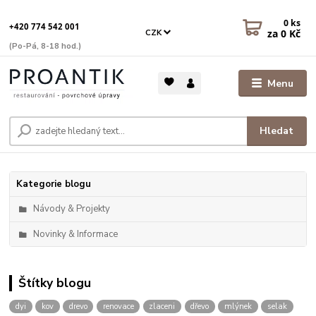
0
ks
+420 774 542 001
za
0 Kč
CZK
(Po-Pá, 8-18 hod.)
Menu
Hledat
Kategorie blogu
Návody & Projekty
Novinky & Informace
Štítky blogu
dyi
kov
drevo
renovace
zlaceni
dřevo
mlýnek
selak