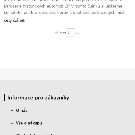
karoserie historických automobilů? V tomto článku si ukážeme
kompletní postup zpevnění, oprav a doplnění poškozených míst.
celý článek
strana
z 1
Informace pro zákazníky
O nás
Vše o nákupu