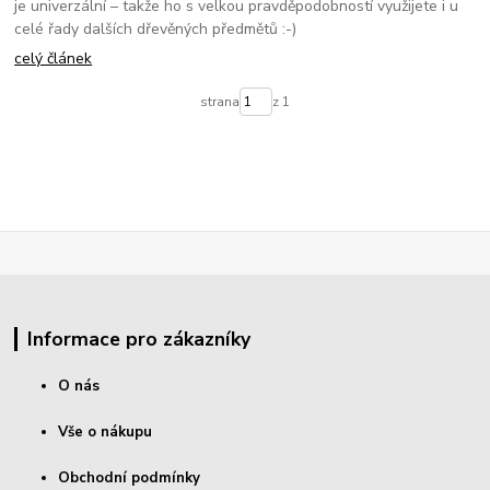
je univerzální – takže ho s velkou pravděpodobností využijete i u
celé řady dalších dřevěných předmětů :-)
celý článek
strana
z 1
Informace pro zákazníky
O nás
Vše o nákupu
Obchodní podmínky