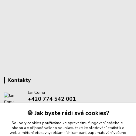
Kontakty
Jan Coma
+420 774 542 001
(Po-Pá, 8-18 hod.)
🍪 Jak byste rádi své cookies?
info@proantik.cz
Soubory cookies používáme ke správnému fungování našeho e-
shopu a v případě vašeho souhlasu také ke sledování statistik o
webu, měření efektivity reklamních kampaní, zapamatování vašeho