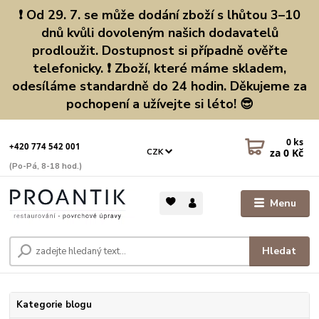
❗ Od 29. 7. se může dodání zboží s lhůtou 3–10
dnů kvůli dovoleným našich dodavatelů
prodloužit. Dostupnost si případně ověřte
telefonicky. ❗ Zboží, které máme skladem,
odesíláme standardně do 24 hodin. Děkujeme za
pochopení a užívejte si léto! 😎
0
ks
+420 774 542 001
za
0 Kč
CZK
(Po-Pá, 8-18 hod.)
Menu
Hledat
Kategorie blogu