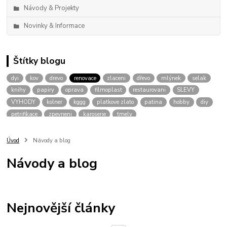
Návody & Projekty
Novinky & Informace
Štítky blogu
dyi
kov
drevo
renovace
zlaceni
dřevo
mlýnek
selak
knihy
papiry
oprava
filmoplast
restaurovani
SLEVY
VYHODY
kolner
kggg
platkove zlato
patina
hobby
diy
petrifikace
zpevneni
karoserie
tmely
Úvod
Návody a blog
Návody a blog
Nejnovější články