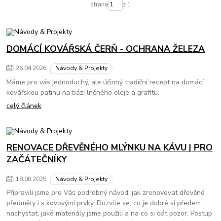
strana
z 1
DOMÁCÍ KOVÁŘSKÁ ČERŇ - OCHRANA ŽELEZA
26
.
04
.
2026
Návody & Projekty
Máme pro vás jednoduchý, ale účinný tradiční recept na domácí
kovářskou patinu na bázi lněného oleje a grafitu.
celý článek
RENOVACE DŘEVĚNÉHO MLÝNKU NA KÁVU | PRO
ZAČÁTEČNÍKY
18
.
08
.
2025
Návody & Projekty
Připravili jsme pro Vás podrobný návod, jak zrenovovat dřevěné
předměty i s kovovými prvky. Dozvíte se, co je dobré si předem
nachystat, jaké materiály jsme použili a na co si dát pozor. Postup